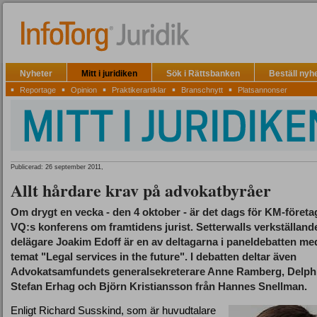
Nyheter
Mitt i juridiken
Sök i Rättsbanken
Beställ nyh
▪
▪
▪
▪
▪
Reportage
Opinion
Praktikerartiklar
Branschnytt
Platsannonser
Publicerad: 26 september 2011,
Allt hårdare krav på advokatbyråer
Om drygt en vecka - den 4 oktober - är det dags för KM-företa
VQ:s konferens om framtidens jurist. Setterwalls verkställand
delägare Joakim Edoff är en av deltagarna i paneldebatten me
temat "Legal services in the future". I debatten deltar även
Advokatsamfundets generalsekreterare Anne Ramberg, Delph
Stefan Erhag och Björn Kristiansson från Hannes Snellman.
Enligt Richard Susskind, som är huvudtalare