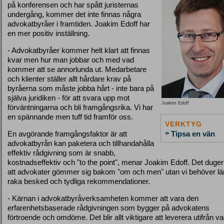
på konferensen och har spått juristernas
undergång, kommer det inte finnas några
advokatbyråer i framtiden. Joakim Edoff har
en mer positiv inställning.
- Advokatbyråer kommer helt klart att finnas
kvar men hur man jobbar och med vad
kommer att se annorlunda ut. Medarbetare
och klienter ställer allt hårdare krav på
byråerna som måste jobba hårt - inte bara på
själva juridiken - för att svara upp mot
Joakim Edoff
förväntningarna och bli framgångsrika. Vi har
en spännande men tuff tid framför oss.
VERKTYG
»
En avgörande framgångsfaktor är att
Tipsa en vän
advokatbyrån kan paketera och tillhandahålla
effektiv rådgivning som är snabb,
kostnadseffektiv och "to the point", menar Joakim Edoff. Det duger
att advokater gömmer sig bakom "om och men" utan vi behöver l
raka besked och tydliga rekommendationer.
- Kärnan i advokatbyråverksamheten kommer att vara den
erfarenhetsbaserade rådgivningen som bygger på advokatens
förtroende och omdöme. Det blir allt viktigare att leverera utifrån v