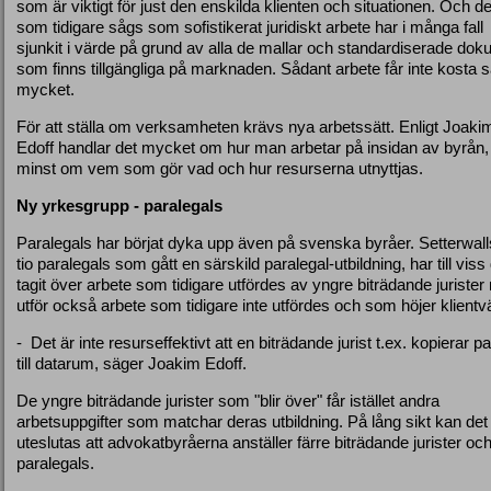
som är viktigt för just den enskilda klienten och situationen. Och de
som tidigare sågs som sofistikerat juridiskt arbete har i många fall
sjunkit i värde på grund av alla de mallar och standardiserade do
som finns tillgängliga på marknaden. Sådant arbete får inte kosta 
mycket.
För att ställa om verksamheten krävs nya arbetssätt. Enligt Joaki
Edoff handlar det mycket om hur man arbetar på insidan av byrån, 
minst om vem som gör vad och hur resurserna utnyttjas.
Ny yrkesgrupp - paralegals
Paralegals har börjat dyka upp även på svenska byråer. Setterwall
tio paralegals som gått en särskild paralegal-utbildning, har till viss 
tagit över arbete som tidigare utfördes av yngre biträdande juriste
utför också arbete som tidigare inte utfördes och som höjer klientv
- Det är inte resurseffektivt att en biträdande jurist t.ex. kopierar p
till datarum, säger Joakim Edoff.
De yngre biträdande jurister som "blir över" får istället andra
arbetsuppgifter som matchar deras utbildning. På lång sikt kan det 
uteslutas att advokatbyråerna anställer färre biträdande jurister och
paralegals.