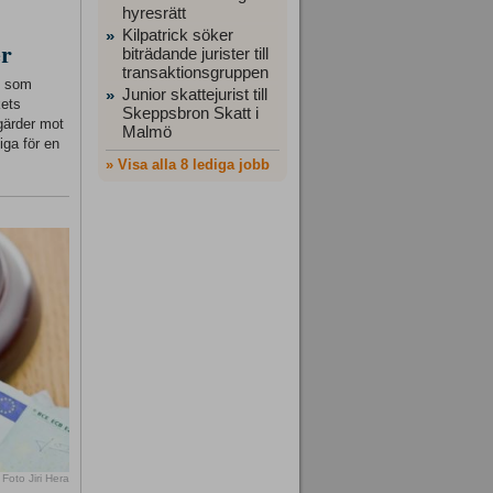
hyresrätt
Kilpatrick söker
»
er
biträdande jurister till
transaktionsgruppen
ft som
Junior skattejurist till
»
kets
Skeppsbron Skatt i
gärder mot
Malmö
iga för en
» Visa alla 8 lediga jobb
Foto Jiri Hera