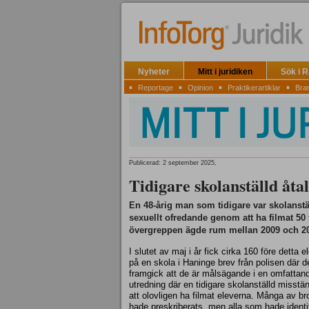
Nyheter
Mitt i juridiken
Sök i 
▪
▪
▪
▪
Reportage
Opinion
Praktikerartiklar
Bra
Publicerad: 2 september 2025,
Tidigare skolanställd åtal
En 48-årig man som tidigare var skolanst
sexuellt ofredande genom att ha filmat 50 
övergreppen ägde rum mellan 2009 och 2
I slutet av maj i år fick cirka 160 före detta e
på en skola i Haninge brev från polisen där d
framgick att de är målsägande i en omfattan
utredning där en tidigare skolanställd misstän
att olovligen ha filmat eleverna. Många av br
hade preskriberats, men alla som hade identi