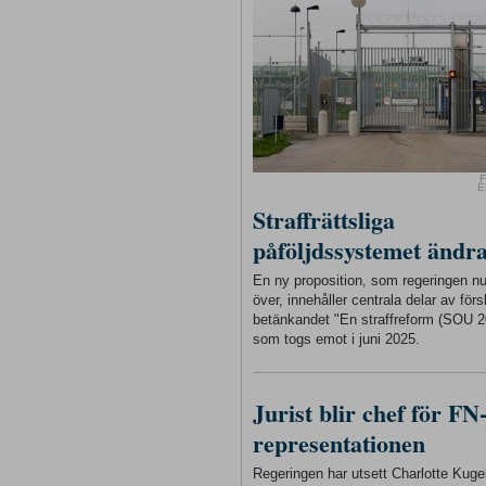
F
E
Straffrättsliga
påföljdssystemet ändr
En ny proposition, som regeringen n
över, innehåller centrala delar av förs
betänkandet "En straffreform (SOU 2
som togs emot i juni 2025.
Jurist blir chef för FN
representationen
Regeringen har utsett Charlotte Kugelb