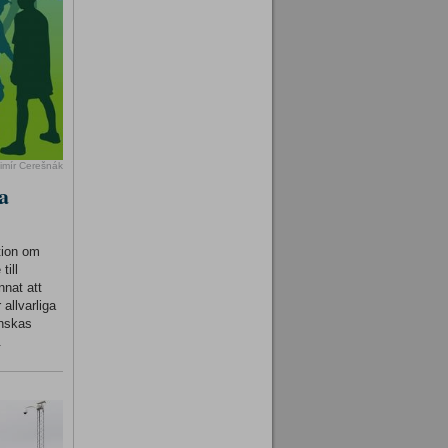
imír Cerešnák
a
tion om
till
nnat att
 allvarliga
inskas
.