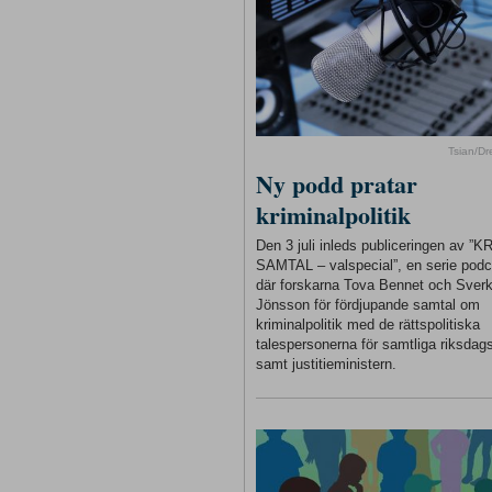
Tsian/D
Ny podd pratar
kriminalpolitik
Den 3 juli inleds publiceringen av ”
SAMTAL – valspecial”, en serie podc
där forskarna Tova Bennet och Sverk
Jönsson för fördjupande samtal om
kriminalpolitik med de rättspolitiska
talespersonerna för samtliga riksdags
samt justitieministern.