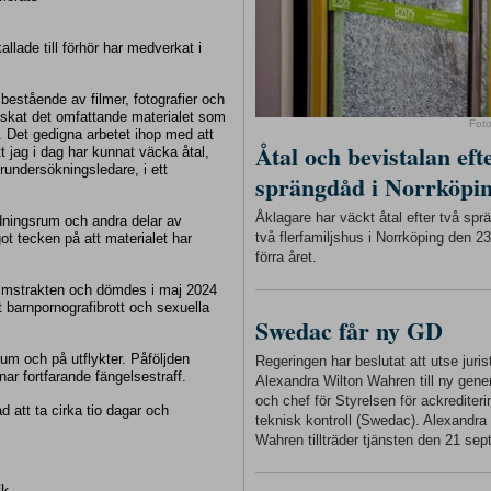
lade till förhör har medverkat i
 bestående av filmer, fotografier och
nskat det omfattande materialet som
Fot
. Det gedigna arbetet ihop med att
Åtal och bevistalan eft
 jag i dag har kunnat väcka åtal,
rundersökningsledare, i ett
sprängdåd i Norrköpi
Åklagare har väckt åtal efter två sp
dningsrum och andra delar av
två flerfamiljshus i Norrköping den 
ot tecken på att materialet har
förra året.
olmstrakten och dömdes i maj 2024
t barnpornografibrott och sexuella
Swedac får ny GD
um och på utflykter. Påföljden
Regeringen har beslutat att utse juris
ar fortfarande fängelsestraff.
Alexandra Wilton Wahren till ny gener
och chef för Styrelsen för ackrediter
d att ta cirka tio dagar och
teknisk kontroll (Swedac). Alexandra
Wahren tillträder tjänsten den 21 sep
ik