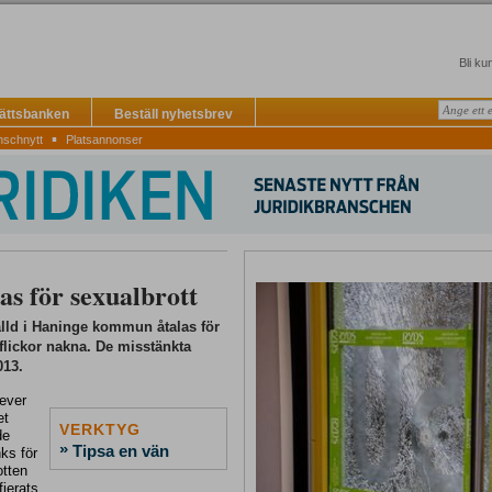
Bli ku
Rättsbanken
Beställ nyhetsbrev
▪
nschnytt
Platsannonser
as för sexualbrott
älld i Haninge kommun åtalas för
flickor nakna. De misstänkta
013.
lever
et
VERKTYG
de
»
Tipsa en vän
ks för
otten
fierats