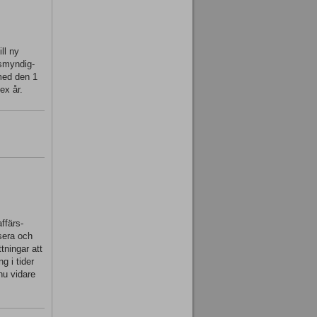
ll ny
tsmyndig-
 med den 1
ex år.
ffärs-
ysera och
tningar att
g i tider
nu vidare