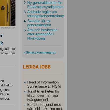
Ny generaldirektör för
2
Ekobrottsmyndigheten
Ändrade regler om
3
företagskoncentrationer
Swedac får ny
4
generaldirektör
o Gamma-Man
Åtal och bevistalan
5
er
efter sprängdåd i
Norrköping
ng
rängdåd mot
» Senast kommenterat
23 november
ten
Head of Information
»
aldirektör
Surveillance till NGM
ing och
Jurist till enheten för
»
 Wilton
tillsyn över hemliga
tember.
tvångsmedel
Biträdande jurist med
»
särskild inriktning mot