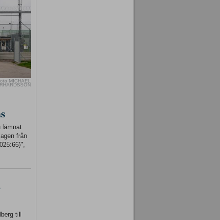
oto MICHAEL
RHARDSSON
as
u lämnat
lagen från
025:66)",
-
erg till