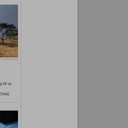
o © mcmahant
 till ny
(Sida).