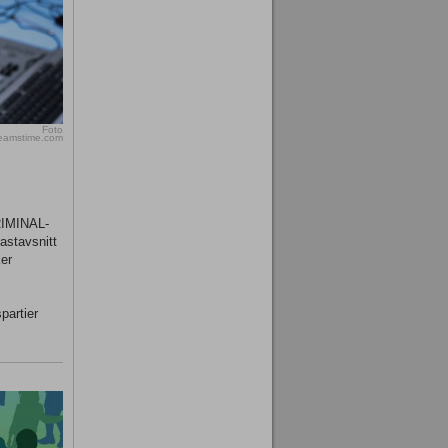
Foto
reamstime.com
KRIMINAL-
astavsnitt
er
partier