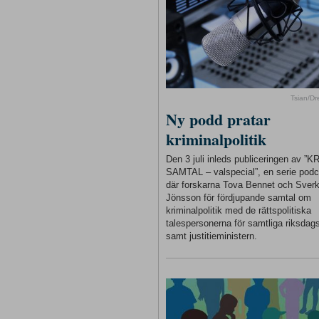
Tsian/D
Ny podd pratar
kriminalpolitik
Den 3 juli inleds publiceringen av ”
SAMTAL – valspecial”, en serie podc
där forskarna Tova Bennet och Sverk
Jönsson för fördjupande samtal om
kriminalpolitik med de rättspolitiska
talespersonerna för samtliga riksdags
samt justitieministern.