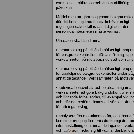
exempelvis infiltration och annan otillbörlig
påverkan.
Möjligheten att göra noggranna bakgrundskont
där det finns legitima behov behöver enligt
regeringen säkerställas samtidigt som den
personliga integriteten måste värnas.
Utredaren ska bland annat:
• lämna förslag på ett ändamålsenligt, proport
för bakgrundskontroller inför anställning, upp
verksamheten på motsvarande sätt som anst
• lämna förslag på ett ändamålsenligt, proport
för uppföljande bakgrundskontroller under påg
annat deltagande i verksamheten på motsvar
• redovisa behovet av och förutsättningarna fö
verksamheter att göra bakgrundskontroller i a
och liknande förhållanden, till exempel vid in
och, där det bedöms finnas ett särskilt stor
författningsförslag,
• analysera förutsättningarna för, och lämna f
kontroller av uppgifter i misstankeregistret o
inför anställning och annat deltagande i verk
och
LSS
som riktar sig till vuxna, däribland ä