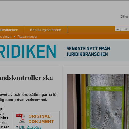
Bli ku
Rättsbanken
Beställ nyhetsbrev
▪
nschnytt
Platsannonser
undskontroller ska
ovet av och förutsättningarna för
ntlig som privat verksamhet.
ge
och
ORIGINAL-
risker
DOKUMENT
eller
»
Dir. 2025:83
atser,