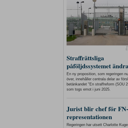
F
E
Straffrättsliga
påföljdssystemet ändr
En ny proposition, som regeringen n
över, innehåller centrala delar av förs
betänkandet "En straffreform (SOU 2
som togs emot i juni 2025.
Jurist blir chef för FN
representationen
Regeringen har utsett Charlotte Kugelb