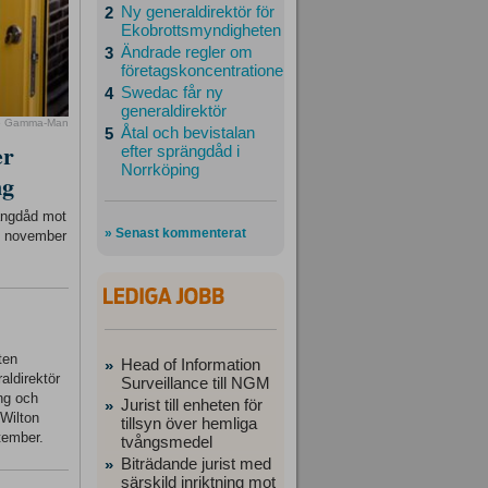
Ny generaldirektör för
2
Ekobrottsmyndigheten
Ändrade regler om
3
företagskoncentrationer
Swedac får ny
4
generaldirektör
o Gamma-Man
Åtal och bevistalan
5
er
efter sprängdåd i
Norrköping
ng
rängdåd mot
» Senast kommenterat
23 november
ten
Head of Information
»
aldirektör
Surveillance till NGM
ing och
Jurist till enheten för
»
 Wilton
tillsyn över hemliga
tember.
tvångsmedel
Biträdande jurist med
»
särskild inriktning mot