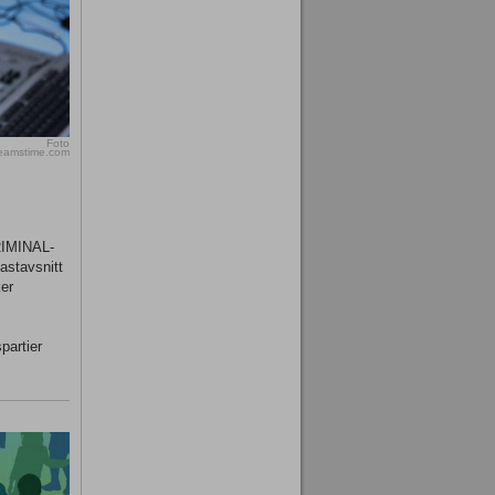
Foto
reamstime.com
KRIMINAL-
astavsnitt
er
partier