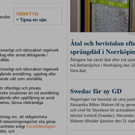
VERKTYG
roller
»
Tipsa en vän
Fot
Åtal och bevistalan eft
sprängdåd i Norrköpi
ionerligt och rättssäkert regelverk
drag eller annat deltagande i
Åklagare har väckt åtal efter två sp
ällda,
två flerfamiljshus i Norrköping den 
ionerligt och rättssäkert regelverk
förra året.
ående anställning, uppdrag eller
ande sätt som anställda,
r offentliga och privata
Swedac får ny GD
ndra situationer än vid anställning
gående eller uppföljning av avtal
Regeringen har beslutat att utse juris
t behov, lämna nödvändiga
Alexandra Wilton Wahren till ny gener
och chef för Styrelsen för ackrediter
teknisk kontroll (Swedac). Alexandra
örslag om, att obligatoriska
Wahren tillträder tjänsten den 21 sep
ch belastningsregistret ska göras
samheter enligt
socialtjänstlagen
ldre, och