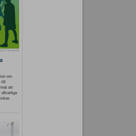
imír Cerešnák
a
tion om
till
nnat att
 allvarliga
inskas
.