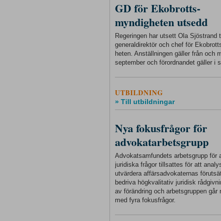
GD för Ekobrotts-
myndigheten utsedd
Regeringen har utsett Ola Sjöstrand ti
generaldirektör och chef för Ekobrot
heten. Anställningen gäller från och
september och förordnandet gäller i s
UTBILDNING
» Till utbildningar
Nya fokusfrågor för
advokatarbetsgrupp
Advokatsamfundets arbetsgrupp för a
juridiska frågor tillsattes för att anal
utvärdera affärsadvokaternas förutsät
bedriva högkvalitativ juridisk rådgivnin
av förändring och arbetsgruppen går 
med fyra fokusfrågor.