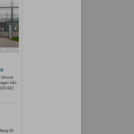
oto MICHAEL
RHARDSSON
as
u lämnat
lagen från
025:66)",
-
erg till