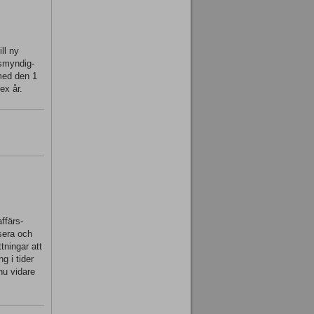
ll ny
tsmyndig-
 med den 1
ex år.
ffärs-
ysera och
tningar att
g i tider
nu vidare