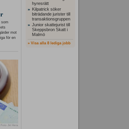
hyresrätt
Kilpatrick söker
»
er
biträdande jurister till
transaktionsgruppen
ft som
Junior skattejurist till
»
kets
Skeppsbron Skatt i
gärder mot
Malmö
iga för en
» Visa alla 8 lediga jobb
Foto Jiri Hera