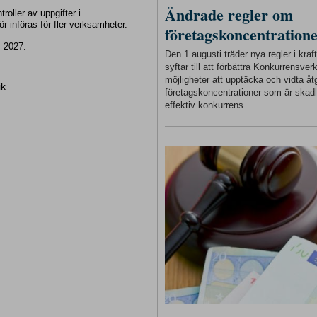
Ändrade regler om
oller av uppgifter i
r införas för fler verksamheter.
företagskoncentration
 2027.
Den 1 augusti träder nya regler i kra
syftar till att förbättra Konkurrensver
möjligheter att upptäcka och vidta åt
ik
företagskoncentrationer som är skadl
effektiv konkurrens.