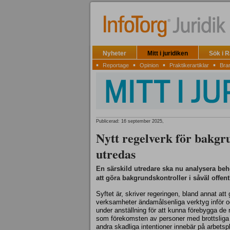
Nyheter
Mitt i juridiken
Sök i 
▪
▪
▪
▪
Reportage
Opinion
Praktikerartiklar
Bra
Publicerad: 16 september 2025,
Nytt regelverk för bakgr
utredas
En särskild utredare ska nu analysera beh
att göra bakgrundskontroller i såväl offe
Syftet är, skriver regeringen, bland annat att 
verksamheter ändamålsenliga verktyg inför 
under anställning för att kunna förebygga de 
som förekomsten av personer med brottsliga 
andra skadliga intentioner innebär på arbetspl