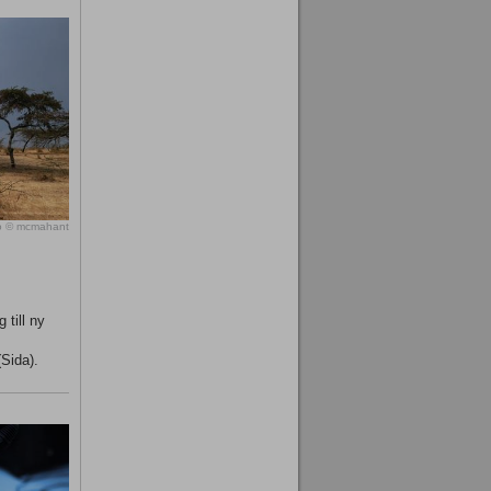
o © mcmahant
 till ny
(Sida).