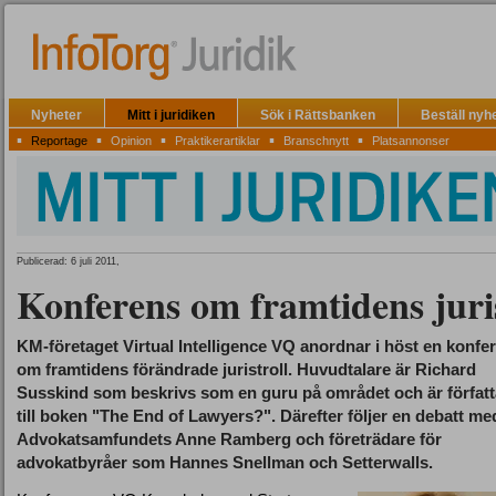
Nyheter
Mitt i juridiken
Sök i Rättsbanken
Beställ nyh
▪
▪
▪
▪
▪
Reportage
Opinion
Praktikerartiklar
Branschnytt
Platsannonser
Publicerad: 6 juli 2011,
Konferens om framtidens juri
KM-företaget Virtual Intelligence VQ anordnar i höst en konfe
om framtidens förändrade juristroll. Huvudtalare är Richard
Susskind som beskrivs som en guru på området och är författ
till boken "The End of Lawyers?". Därefter följer en debatt me
Advokatsamfundets Anne Ramberg och företrädare för
advokatbyråer som Hannes Snellman och Setterwalls.