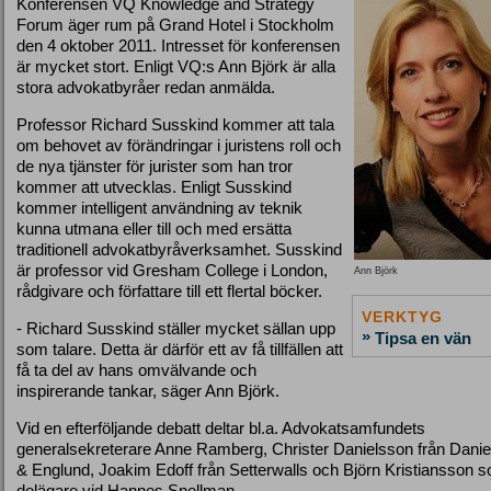
Konferensen VQ Knowledge and Strategy
Forum äger rum på Grand Hotel i Stockholm
den 4 oktober 2011. Intresset för konferensen
är mycket stort. Enligt VQ:s Ann Björk är alla
stora advokatbyråer redan anmälda.
Professor Richard Susskind kommer att tala
om behovet av förändringar i juristens roll och
de nya tjänster för jurister som han tror
kommer att utvecklas. Enligt Susskind
kommer intelligent användning av teknik
kunna utmana eller till och med ersätta
traditionell advokatbyråverksamhet. Susskind
är professor vid Gresham College i London,
Ann Björk
rådgivare och författare till ett flertal böcker.
VERKTYG
- Richard Susskind ställer mycket sällan upp
»
Tipsa en vän
som talare. Detta är därför ett av få tillfällen att
få ta del av hans omvälvande och
inspirerande tankar, säger Ann Björk.
Vid en efterföljande debatt deltar bl.a. Advokatsamfundets
generalsekreterare Anne Ramberg, Christer Danielsson från Dani
& Englund, Joakim Edoff från Setterwalls och Björn Kristiansson 
delägare vid Hannes Snellman.