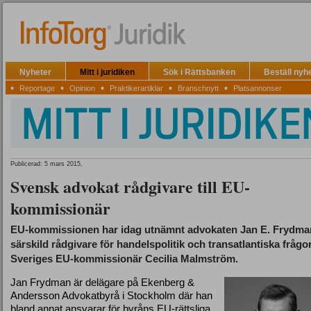
Nyheter
Mitt i juridiken
Sök i Rättsbanken
Beställ nyh
▪
▪
▪
▪
▪
Reportage
Opinion
Praktikerartiklar
Branschnytt
Platsannonser
Publicerad: 5 mars 2015,
Svensk advokat rådgivare till EU-
kommissionär
EU-kommissionen har idag utnämnt advokaten Jan E. Frydman 
särskild rådgivare för handelspolitik och transatlantiska frågor 
Sveriges EU-kommissionär Cecilia Malmström.
Jan Frydman är delägare på Ekenberg &
Andersson Advokatbyrå i Stockholm där han
bland annat ansvarar för byråns EU-rättsliga