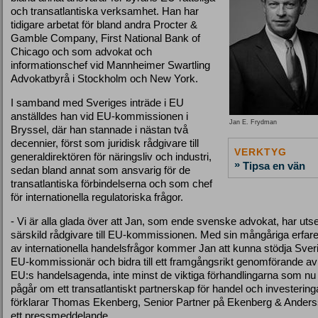
och transatlantiska verksamhet. Han har
tidigare arbetat för bland andra Procter &
Gamble Company, First National Bank of
Chicago och som advokat och
informationschef vid Mannheimer Swartling
Advokatbyrå i Stockholm och New York.
I samband med Sveriges inträde i EU
anställdes han vid EU-kommissionen i
Jan E. Frydman
Bryssel, där han stannade i nästan två
decennier, först som juridisk rådgivare till
VERKTYG
generaldirektören för näringsliv och industri,
»
Tipsa en vän
sedan bland annat som ansvarig för de
transatlantiska förbindelserna och som chef
för internationella regulatoriska frågor.
- Vi är alla glada över att Jan, som ende svenske advokat, har utsett
särskild rådgivare till EU-kommissionen. Med sin mångåriga erfar
av internationella handelsfrågor kommer Jan att kunna stödja Sver
EU-kommissionär och bidra till ett framgångsrikt genomförande av
EU:s handelsagenda, inte minst de viktiga förhandlingarna som nu
pågår om ett transatlantiskt partnerskap för handel och investering
förklarar Thomas Ekenberg, Senior Partner på Ekenberg & Anders
ett pressmeddelande.