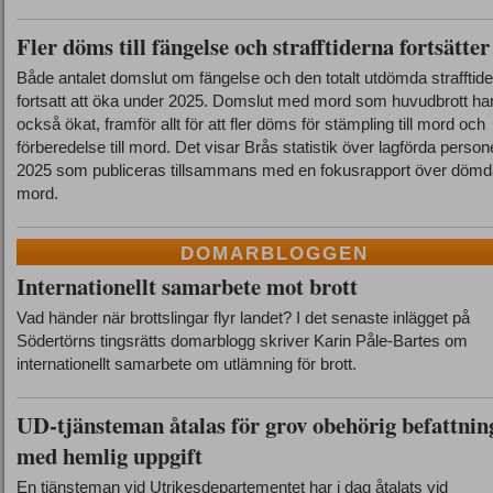
Fler döms till fängelse och strafftiderna fortsätter
Både antalet domslut om fängelse och den totalt utdömda strafftid
fortsatt att öka under 2025. Domslut med mord som huvudbrott ha
också ökat, framför allt för att fler döms för stämpling till mord och
förberedelse till mord. Det visar Brås statistik över lagförda person
2025 som publiceras tillsammans med en fokusrapport över dömd
mord.
DOMARBLOGGEN
Internationellt samarbete mot brott
Vad händer när brottslingar flyr landet? I det senaste inlägget på
Södertörns tingsrätts domarblogg skriver Karin Påle-Bartes om
internationellt samarbete om utlämning för brott.
UD-tjänsteman åtalas för grov obehörig befattnin
med hemlig uppgift
En tjänsteman vid Utrikesdepartementet har i dag åtalats vid