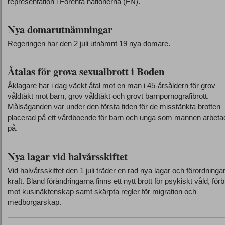
representation i Förenta nationerna (FN).
Nya domarutnämningar
Regeringen har den 2 juli utnämnt 19 nya domare.
Åtalas för grova sexualbrott i Boden
Åklagare har i dag väckt åtal mot en man i 45-årsåldern för grov
våldtäkt mot barn, grov våldtäkt och grovt barnpornografibrott.
Målsäganden var under den första tiden för de misstänkta brotten
placerad på ett vårdboende för barn och unga som mannen arbeta
på.
Nya lagar vid halvårsskiftet
Vid halvårsskiftet den 1 juli träder en rad nya lagar och förordningar
kraft. Bland förändringarna finns ett nytt brott för psykiskt våld, för
mot kusinäktenskap samt skärpta regler för migration och
medborgarskap.