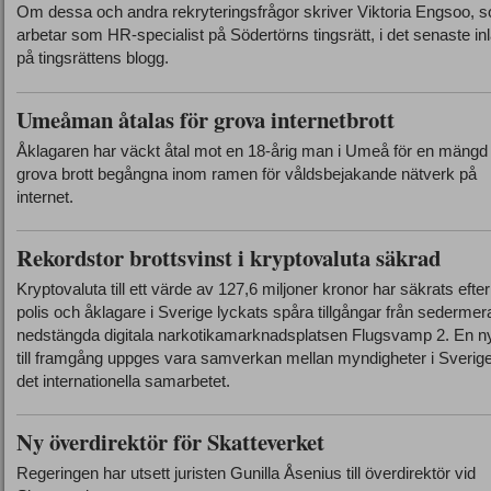
Om dessa och andra rekryteringsfrågor skriver Viktoria Engsoo, 
arbetar som HR-specialist på Södertörns tingsrätt, i det senaste in
på tingsrättens blogg.
Umeåman åtalas för grova internetbrott
Åklagaren har väckt åtal mot en 18-årig man i Umeå för en mängd
grova brott begångna inom ramen för våldsbejakande nätverk på
internet.
Rekordstor brottsvinst i kryptovaluta säkrad
Kryptovaluta till ett värde av 127,6 miljoner kronor har säkrats efter
polis och åklagare i Sverige lyckats spåra tillgångar från sedermer
nedstängda digitala narkotikamarknadsplatsen Flugsvamp 2. En n
till framgång uppges vara samverkan mellan myndigheter i Sverig
det internationella samarbetet.
Ny överdirektör för Skatteverket
Regeringen har utsett juristen Gunilla Åsenius till överdirektör vid