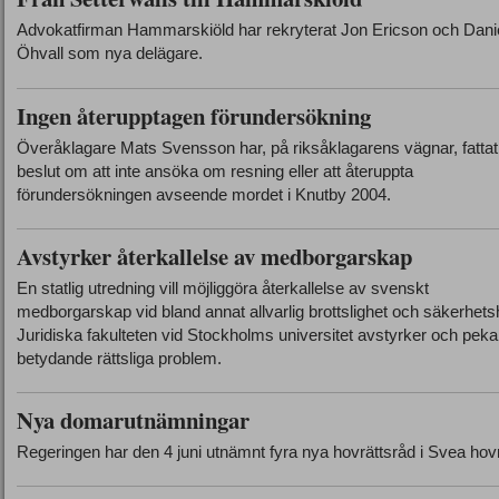
Advokatfirman Hammarskiöld har rekryterat Jon Ericson och Dani
Öhvall som nya delägare.
Ingen återupptagen förundersökning
Överåklagare Mats Svensson har, på riksåklagarens vägnar, fattat
beslut om att inte ansöka om resning eller att återuppta
förundersökningen avseende mordet i Knutby 2004.
Avstyrker återkallelse av medborgarskap
En statlig utredning vill möjliggöra återkallelse av svenskt
medborgarskap vid bland annat allvarlig brottslighet och säkerhets
Juridiska fakulteten vid Stockholms universitet avstyrker och peka
betydande rättsliga problem.
Nya domarutnämningar
Regeringen har den 4 juni utnämnt fyra nya hovrättsråd i Svea hovr