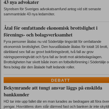
43 nya advokater
Styrelsen för Sveriges advokatsamfund antog vid sitt senaste
sammanträde 43 nya ledamöter.
Åtal för omfattande ekonomisk brottslighet i
förenings- och bolagsverksamhet
Fyra personer åtalas nu vid Södertälje tingsrätt för omfattande
ekonomisk brottslighet. Den huvudåtalade åtalas för totalt 16 brott,
däribland sex fall av grovt bokföringsbrott, två fall av grov
näringspenningtvätt och fyra fall av brott mot aktiebolagslagen.
Brottsligheten har skett både inom en fotbollsförening i Södertälje o
flera bolag där den åtalade haft ledande roller.
DEBATT
Bekymrande att tungt ansvar läggs på enskilda
bankkunder
HD tar inte upp fallet där en man lurades av bedragare att föra öve
pengar. Hovrättens dom står därmed fast och banken är inte skyldi