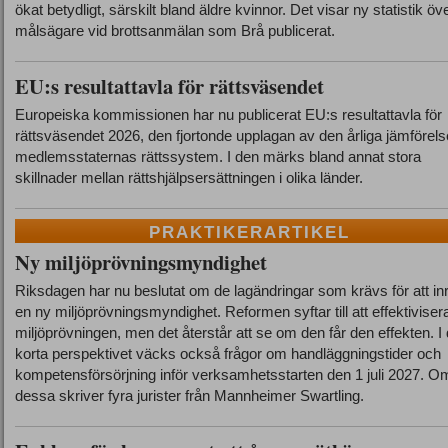
ökat betydligt, särskilt bland äldre kvinnor. Det visar ny statistik öv
målsägare vid brottsanmälan som Brå publicerat.
EU:s resultattavla för rättsväsendet
Europeiska kommissionen har nu publicerat EU:s resultattavla för
rättsväsendet 2026, den fjortonde upplagan av den årliga jämförel
medlemsstaternas rättssystem. I den märks bland annat stora
skillnader mellan rättshjälpsersättningen i olika länder.
PRAKTIKERARTIKEL
Ny miljöprövningsmyndighet
Riksdagen har nu beslutat om de lagändringar som krävs för att inr
en ny miljöprövningsmyndighet. Reformen syftar till att effektiviser
miljöprövningen, men det återstår att se om den får den effekten. I 
korta perspektivet väcks också frågor om handläggningstider och
kompetensförsörjning inför verksamhetsstarten den 1 juli 2027. O
dessa skriver fyra jurister från Mannheimer Swartling.