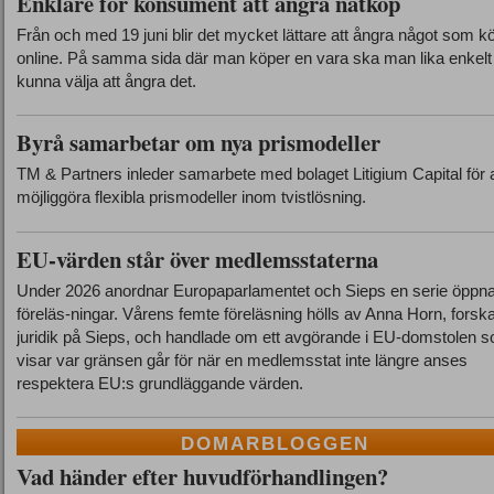
Enklare för konsument att ångra nätköp
Från och med 19 juni blir det mycket lättare att ångra något som k
online. På samma sida där man köper en vara ska man lika enkelt
kunna välja att ångra det.
Byrå samarbetar om nya prismodeller
TM & Partners inleder samarbete med bolaget Litigium Capital för a
möjliggöra flexibla prismodeller inom tvistlösning.
EU-värden står över medlemsstaterna
Under 2026 anordnar Europaparlamentet och Sieps en serie öppn
föreläs-ningar. Vårens femte föreläsning hölls av Anna Horn, forska
juridik på Sieps, och handlade om ett avgörande i EU-domstolen 
visar var gränsen går för när en medlemsstat inte längre anses
respektera EU:s grundläggande värden.
DOMARBLOGGEN
Vad händer efter huvudförhandlingen?