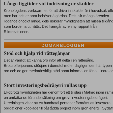
Långa liggtider vid indrivning av skulder
Kronofogdens verksamhet för att driva in skulder är i huvudsak effe
men har brister som behöver åtgärdas. Dels blir många ärenden
liggande onödigt länge, dels riskerar myndigheten att missa tillgån
som borde ha utmätts. Det framgår av en ny rapport från
Riksrevisionen.
DOMARBLOGGEN
Stöd och hjälp vid rättegångar
Det är vanligt att känna oro inför att delta i en rättegång.
Brottsofferjourens stödjare i domstol möter dagligen den här typen
oro och de ger medmänskligt stöd samt information för att lindra or
Stort investeringsbedrägeri rullas upp
Ekobrottsmyndigheten har genomfört ett tillslag i Malmö inom rame
en omfattande förundersökning om grovt investeringsbedrägeri.
Utredningen visar att ett hundratal personer förmåtts att investera i
obligationer kopplade till påstådda projekt inom grön energi i Sydafr