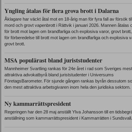
Yngling åtalas för flera grova brott i Dalarna
Åklagare har väckt åtal mot en 18-årig man för fyra fall av försök til
mord och grovt vapenbrott i Rättvik i januari 2026. Mannen åtalas
för brott mot lagen om brandfarliga och explosiva varor, grovt brott
för förberedelse till brott mot lagen om brandfarliga och explosiva v
grovt brott.
MSA populärast bland juriststudenter
Mannheimer Svartling rankas för 24e året i rad som Sveriges mes
attraktiva advokatbyrå bland juriststudenter i Universums
FöretagsBarometer. För sjunde gången rankas byrån dessutom s
den mest attraktiva arbetsgivaren inom hela den juridiska sektorn.
Ny kammarrättspresident
Regeringen har den 28 maj anställt Ylva Johansson till en tidsbeg
anställning som kammarrättspresident i Kammarrätten i Sundsvall