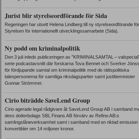
Jurist blir styrelseordförande för Sida
Regeringen har utsett Helena Lindberg till ny styrelseordförande fö
Styrelsen för internationellt utvecklingssamarbete (Sida).
Ny podd om kriminalpolitik
Den 3 juli inleds publiceringen av ”KRIMINALSAMTAL – valspecial”
serie podcastavsnitt där forskarna Tova Bennet och Sverker Jöns
för fördjupande samtal om kriminalpolitik med de rättspolitiska
talespersonerna för samtliga riksdagspartier samt justitieminister
Gunnar Strömmer.
Cirio biträdde SaveLend Group
Cirio agerade legal rådgivare åt SaveLend Group AB i samband m
dess dotterbolags SBL Finans AB förvärv av Refino AB:s
samlingslåneverksamhet samt i samband med en riktad emission
konvertibler om 14 miljoner kronor.