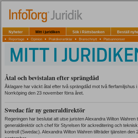
Nyheter
Mitt i juridiken
Sök i Rättsbanken
Beställ nyh
▪
▪
▪
▪
▪
Reportage
Opinion
Praktikerartiklar
Branschnytt
Platsannonser
Åtal och bevistalan efter sprängdåd
Åklagare har väckt åtal efter två sprängdåd mot två flerfamiljshus i
Norrköping den 23 november förra året.
Swedac får ny generaldirektör
Regeringen har beslutat att utse juristen Alexandra Wilton Wahren ti
generaldirektör och chef för Styrelsen för ackreditering och teknisk
kontroll (Swedac). Alexandra Wilton Wahren tillträder tjänsten den 