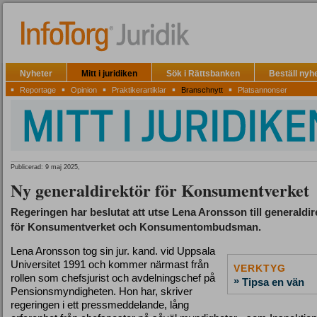
Nyheter
Mitt i juridiken
Sök i Rättsbanken
Beställ nyh
▪
▪
▪
▪
▪
Reportage
Opinion
Praktikerartiklar
Branschnytt
Platsannonser
Publicerad: 9 maj 2025,
Ny generaldirektör för Konsumentverket
Regeringen har beslutat att utse Lena Aronsson till generaldir
för Konsumentverket och Konsumentombudsman.
Lena Aronsson tog sin jur. kand. vid Uppsala
Universitet 1991 och kommer närmast från
VERKTYG
rollen som chefsjurist och avdelningschef på
»
Tipsa en vän
Pensionsmyndigheten. Hon har, skriver
regeringen i ett pressmeddelande, lång