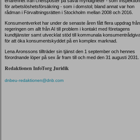
erfarenhet från chefsposter på såväl myndigheter - som Inspektio
för arbetslöshetsförsäkring - som i domstol; bland annat var hon
rådman i Förvaltningsrätten i Stockholm mellan 2008 och 2016.
Konsumentverket har under de senaste åren fått flera uppdrag från
regeringen om allt från AI till problem i kontakt med företagens
kundtjänster samt utvecklat stöd till kommunala konsumentrådgiv
för att öka konsumentskyddet på en komplex marknad.
Lena Aronssons tillträder sin tjänst den 1 september och hennes
förordnande löper på sex år fram till och med den 31 augusti 2031.
Redaktionen InfoTorg Juridik
dnbeu-redaktionen@dnb.com