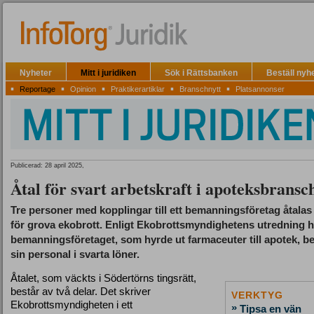
Nyheter
Mitt i juridiken
Sök i Rättsbanken
Beställ nyh
▪
▪
▪
▪
▪
Reportage
Opinion
Praktikerartiklar
Branschnytt
Platsannonser
Publicerad: 28 april 2025,
Åtal för svart arbetskraft i apoteksbransc
Tre personer med kopplingar till ett bemanningsföretag åtalas
för grova ekobrott. Enligt Ekobrottsmyndighetens utredning h
bemanningsföretaget, som hyrde ut farmaceuter till apotek, be
sin personal i svarta löner.
Åtalet, som väckts i Södertörns tingsrätt,
består av två delar. Det skriver
VERKTYG
Ekobrottsmyndigheten i ett
»
Tipsa en vän