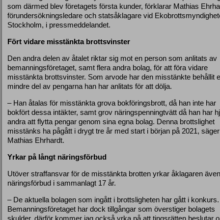
som därmed blev företagets första kunder, förklarar Mathias Ehrha
förundersökningsledare och statsåklagare vid Ekobrottsmyndighet
Stockholm, i pressmeddelandet.
Fört vidare misstänkta brottsvinster
Den andra delen av åtalet riktar sig mot en person som anlitats av
bemanningsföretaget, samt flera andra bolag, för att föra vidare
misstänkta brottsvinster. Som arvode har den misstänkte behållit 
mindre del av pengarna han har anlitats för att dölja.
– Han åtalas för misstänkta grova bokföringsbrott, då han inte har
bokfört dessa intäkter, samt grov näringspenningtvätt då han har hj
andra att flytta pengar genom sina egna bolag. Denna brottslighet
misstänks ha pågått i drygt tre år med start i början på 2021, säger
Mathias Ehrhardt.
Yrkar på långt näringsförbud
Utöver straffansvar för de misstänkta brotten yrkar åklagaren äve
näringsförbud i sammanlagt 17 år.
– De aktuella bolagen som ingått i brottsligheten har gått i konkurs.
Bemanningsföretaget har dock tillgångar som överstiger bolagets
skulder, därför kommer jag också yrka på att tingsrätten beslutar 