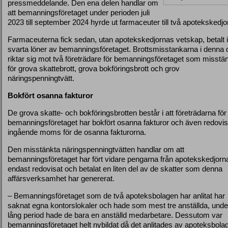
pressmeddelande. Den ena delen handlar om
att bemanningsföretaget under perioden juli
2023 till september 2024 hyrde ut farmaceuter till två apotekskedjor
Farmaceuterna fick sedan, utan apotekskedjornas vetskap, betalt i
svarta löner av bemanningsföretaget. Brottsmisstankarna i denna 
riktar sig mot två företrädare för bemanningsföretaget som misstä
för grova skattebrott, grova bokföringsbrott och grov
näringspenningtvätt.
Bokfört osanna fakturor
De grova skatte- och bokföringsbrotten består i att företrädarna för
bemanningsföretaget har bokfört osanna fakturor och även redovis
ingående moms för de osanna fakturorna.
Den misstänkta näringspenningtvätten handlar om att
bemanningsföretaget har fört vidare pengarna från apotekskedjorn
endast redovisat och betalat en liten del av de skatter som denna
affärsverksamhet har genererat.
– Bemanningsföretaget som de två apoteksbolagen har anlitat har
saknat egna kontorslokaler och hade som mest tre anställda, unde
lång period hade de bara en anställd medarbetare. Dessutom var
bemanningsföretaget helt nybildat då det anlitades av apoteksbola