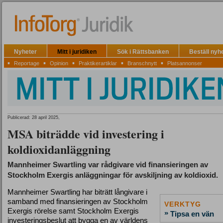
Nyheter
Mitt i juridiken
Sök i Rättsbanken
Beställ nyh
▪
▪
▪
▪
▪
Reportage
Opinion
Praktikerartiklar
Branschnytt
Platsannonser
Publicerad: 28 april 2025,
MSA biträdde vid investering i
koldioxidanläggning
Mannheimer Swartling var rådgivare vid finansieringen av
Stockholm Exergis anläggningar för avskiljning av koldioxid.
Mannheimer Swartling har biträtt långivare i
samband med finansieringen av Stockholm
VERKTYG
Exergis rörelse samt Stockholm Exergis
»
Tipsa en vän
investeringsbeslut att bygga en av världens