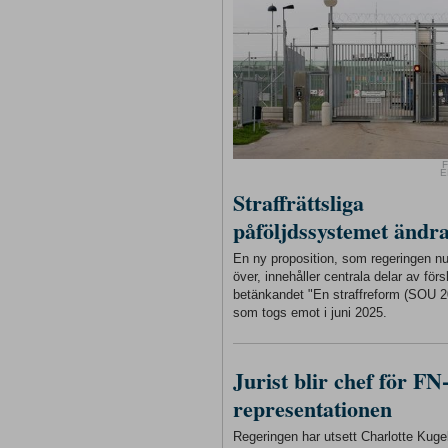
F
E
Straffrättsliga
påföljdssystemet ändr
En ny proposition, som regeringen n
över, innehåller centrala delar av förs
betänkandet "En straffreform (SOU 2
som togs emot i juni 2025.
Jurist blir chef för FN
representationen
Regeringen har utsett Charlotte Kugelb