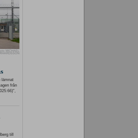
oto MICHAEL
RHARDSSON
as
u lämnat
lagen från
025:66)",
-
erg till