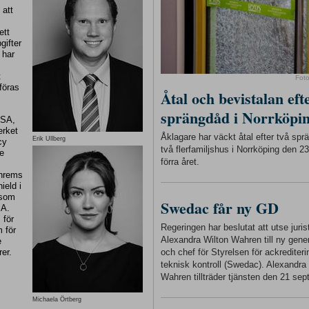
 att
ett
gifter
 har
t
Fot
föras
Åtal och bevistalan eft
sprängdåd i Norrköpi
USA,
erket
Åklagare har väckt åtal efter två sp
Erik Ullberg
cy
två flerfamiljshus i Norrköping den 
de
förra året.
chrems
eld i
 som
Swedac får ny GD
SA.
 för
Regeringen har beslutat att utse juris
m för
Alexandra Wilton Wahren till ny gener
e
er.
och chef för Styrelsen för ackrediter
teknisk kontroll (Swedac). Alexandra
Wahren tillträder tjänsten den 21 sep
Michaela Örtberg