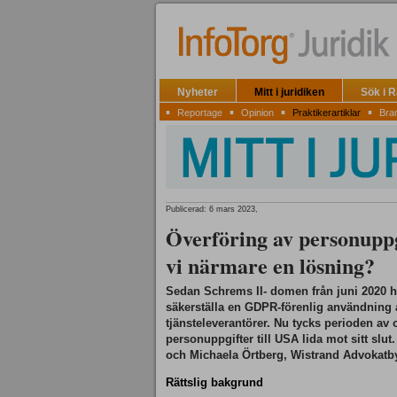
Nyheter
Mitt i juridiken
Sök i 
▪
▪
▪
▪
Reportage
Opinion
Praktikerartiklar
Bra
Publicerad: 6 mars 2023,
Överföring av personuppgi
vi närmare en lösning?
Sedan Schrems II- domen från juni 2020 har
säkerställa en GDPR-förenlig användning 
tjänsteleverantörer. Nu tycks perioden av 
personuppgifter till USA lida mot sitt slut
och Michaela Örtberg, Wistrand Advokatbyrå
Rättslig bakgrund