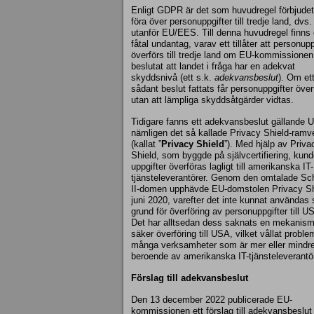
Enligt GDPR är det som huvudregel förbjudet
föra över personuppgifter till tredje land, dvs.
utanför EU/EES. Till denna huvudregel finns 
fåtal undantag, varav ett tillåter att personupp
överförs till tredje land om EU-kommissionen
beslutat att landet i fråga har en adekvat
skyddsnivå (ett s.k.
adekvansbeslut
). Om et
sådant beslut fattats får personuppgifter över
utan att lämpliga skyddsåtgärder vidtas.
Tidigare fanns ett adekvansbeslut gällande 
nämligen det så kallade Privacy Shield-ramv
(kallat ”
Privacy Shield
”). Med hjälp av Priva
Shield, som byggde på självcertifiering, kun
uppgifter överföras lagligt till amerikanska IT-
tjänsteleverantörer. Genom den omtalade S
II-domen upphävde EU-domstolen Privacy Shi
juni 2020, varefter det inte kunnat användas
grund för överföring av personuppgifter till U
Det har alltsedan dess saknats en mekanism
säker överföring till USA, vilket vållat proble
många verksamheter som är mer eller mindr
beroende av amerikanska IT-tjänsteleverantör
Förslag till adekvansbeslut
Den 13 december 2022 publicerade EU-
kommissionen ett förslag till adekvansbeslut