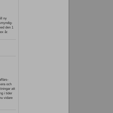
ll ny
tsmyndig-
 med den 1
ex år.
ffärs-
ysera och
tningar att
g i tider
nu vidare