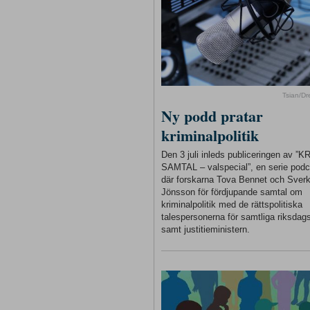
Tsian/D
Ny podd pratar
kriminalpolitik
Den 3 juli inleds publiceringen av ”
SAMTAL – valspecial”, en serie podc
där forskarna Tova Bennet och Sverk
Jönsson för fördjupande samtal om
kriminalpolitik med de rättspolitiska
talespersonerna för samtliga riksdags
samt justitieministern.