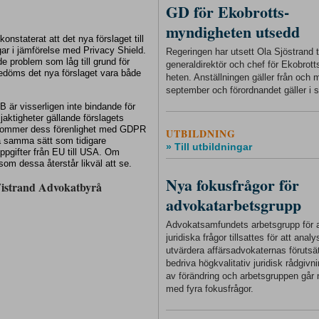
GD för Ekobrotts-
myndigheten utsedd
onstaterat att det nya förslaget till
ar i jämförelse med Privacy Shield.
Regeringen har utsett Ola Sjöstrand ti
de problem som låg till grund för
generaldirektör och chef för Ekobrot
döms det nya förslaget vara både
heten. Anställningen gäller från och
september och förordnandet gäller i s
är visserligen inte bindande för
ktigheter gällande förslagets
 kommer dess förenlighet med GDPR
UTBILDNING
å samma sätt som tidigare
» Till utbildningar
pgifter från EU till USA. Om
om dessa återstår likväl att se.
Nya fokusfrågor för
Wistrand Advokatbyrå
advokatarbetsgrupp
Advokatsamfundets arbetsgrupp för a
juridiska frågor tillsattes för att anal
utvärdera affärsadvokaternas förutsät
bedriva högkvalitativ juridisk rådgivnin
av förändring och arbetsgruppen går 
med fyra fokusfrågor.