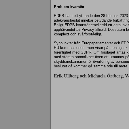
Problem kvarstår
EDPB har i ett yttrande den 28 februari 2023 k
adekvansbeslut innebär betydande förbättring
Enligt EDPB kvarstår emellertid ett antal av 
upphävandet av Privacy Shield. Dessutom be
komplext och svårförståeligt.
Synpunkter från Europaparlamentet och EDPB 
EU-kommissionen, men visar på meningsskilja
förenlighet med GDPR. Om förslaget antas
med största sannolikhet även att utmanas p
skyddsmekanismer för överföring av personup
beslutet då kommer gå samma öde till möte s
Erik Ullberg och Michaela Örtberg, 