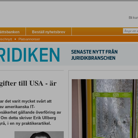
Bli ku
Rättsbanken
Beställ nyhetsbrev
▪
nschnytt
Platsannonser
fter till USA - är
 det varit mycket svårt att
av amerikanska IT-
osäkerhet gällande överföring av
. Om detta skriver Erik Ullberg
, i en ny praktikerartikel.