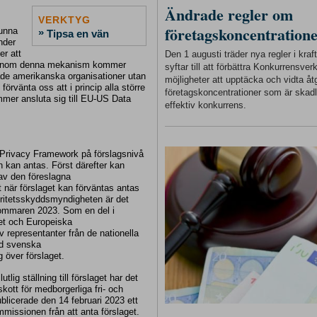
Ändrade regler om
VERKTYG
företagskoncentration
kunna
»
Tipsa en vän
nder
er att
Den 1 augusti träder nya regler i kra
. Genom denna mekanism kommer
syftar till att förbättra Konkurrensver
rade amerikanska organisationer utan
möjligheter att upptäcka och vidta åt
förvänta oss att i princip alla större
företagskoncentrationer som är skadl
mmer ansluta sig till EU-US Data
effektiv konkurrens.
Privacy Framework på förslagsnivå
en kan antas. Först därefter kan
 av den föreslagna
 när förslaget kan förväntas antas
tegritetsskyddsmyndigheten är det
 sommaren 2023. Som en del i
et och Europeiska
v representanter från de nationella
nd svenska
 över förslaget.
lig ställning till förslaget har det
kott för medborgerliga fri- och
publicerade den 14 februari 2023 ett
mmissionen från att anta förslaget.