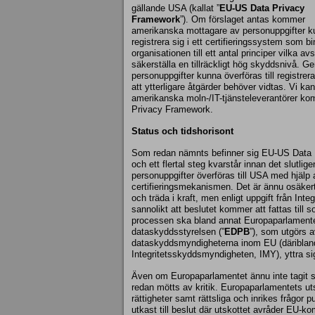
gällande USA (kallat ”
EU-US Data Privacy
Framework
”). Om förslaget antas kommer
amerikanska mottagare av personuppgifter 
registrera sig i ett certifieringssystem som bi
organisationen till ett antal principer vilka avs
säkerställa en tillräckligt hög skyddsnivå
personuppgifter kunna överföras till registre
att ytterligare åtgärder behöver vidtas. Vi kan 
amerikanska moln-/IT-tjänsteleverantörer ko
Privacy Framework.
Status och tidshorisont
Som redan nämnts befinner sig EU-US Data 
och ett flertal steg kvarstår innan det slutlig
personuppgifter överföras till USA med hjälp
certifieringsmekanismen. Det är ännu osäkert
och träda i kraft, men enligt uppgift från In
sannolikt att beslutet kommer att fattas till
processen ska bland annat Europaparlament
dataskyddsstyrelsen (”
EDPB
”), som utgörs a
dataskyddsmyndigheterna inom EU (däribla
Integritetsskyddsmyndigheten, IMY), yttra sig
Även om Europaparlamentet ännu inte tagit slut
redan mötts av kritik. Europaparlamentets uts
rättigheter samt rättsliga och inrikes frågor 
utkast till beslut där utskottet avråder EU-ko