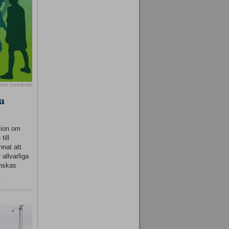
imír Cerešnák
a
tion om
till
nnat att
 allvarliga
inskas
.