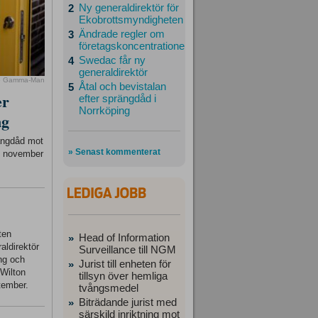
Ny generaldirektör för
2
Ekobrottsmyndigheten
Ändrade regler om
3
företagskoncentrationer
Swedac får ny
4
generaldirektör
o Gamma-Man
Åtal och bevistalan
5
er
efter sprängdåd i
Norrköping
ng
rängdåd mot
» Senast kommenterat
23 november
ten
Head of Information
»
aldirektör
Surveillance till NGM
ing och
Jurist till enheten för
»
 Wilton
tillsyn över hemliga
tember.
tvångsmedel
Biträdande jurist med
»
särskild inriktning mot