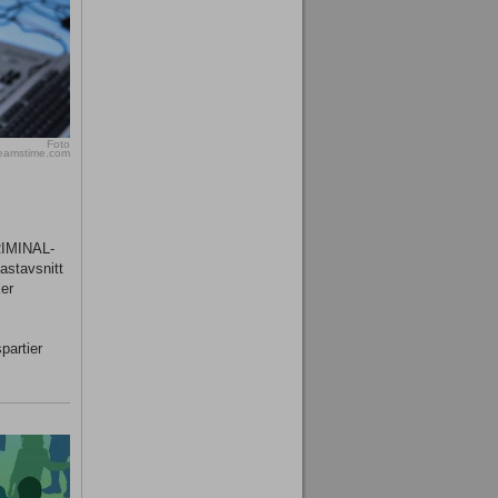
Foto
reamstime.com
KRIMINAL-
astavsnitt
er
partier