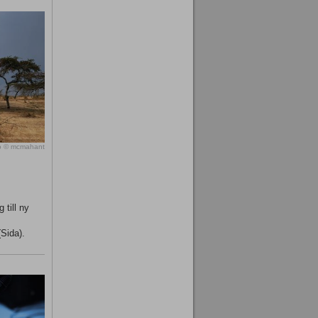
o © mcmahant
 till ny
(Sida).