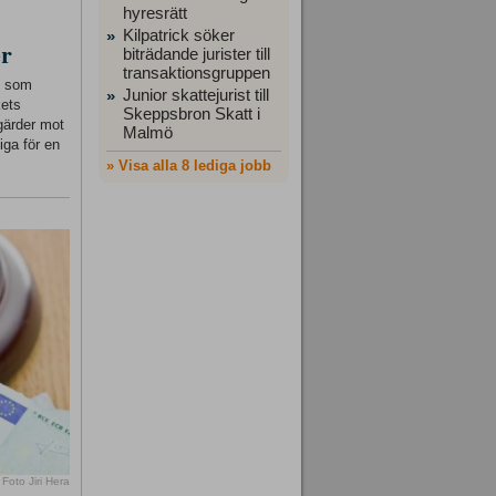
hyresrätt
Kilpatrick söker
»
er
biträdande jurister till
transaktionsgruppen
ft som
Junior skattejurist till
»
kets
Skeppsbron Skatt i
gärder mot
Malmö
iga för en
» Visa alla 8 lediga jobb
Foto Jiri Hera