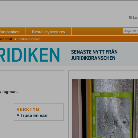
Bli ku
Rättsbanken
Beställ nyhetsbrev
▪
nschnytt
Platsannonser
y lagman.
VERKTYG
»
Tipsa en vän