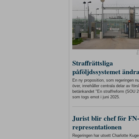
F
E
Straffrättsliga
påföljdssystemet ändr
En ny proposition, som regeringen n
över, innehåller centrala delar av förs
betänkandet "En straffreform (SOU 2
som togs emot i juni 2025.
Jurist blir chef för FN
representationen
Regeringen har utsett Charlotte Kugelb