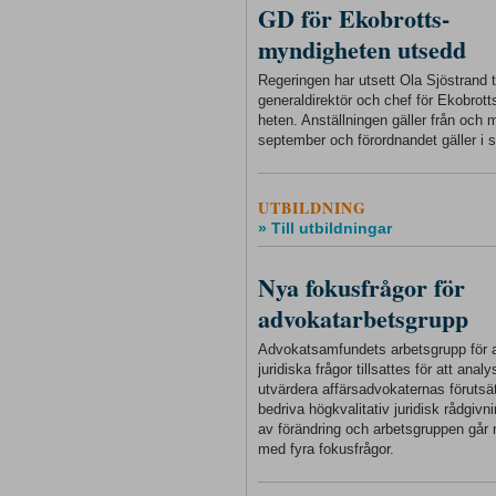
GD för Ekobrotts-
myndigheten utsedd
Regeringen har utsett Ola Sjöstrand ti
generaldirektör och chef för Ekobrot
heten. Anställningen gäller från och
september och förordnandet gäller i s
UTBILDNING
» Till utbildningar
Nya fokusfrågor för
advokatarbetsgrupp
Advokatsamfundets arbetsgrupp för a
juridiska frågor tillsattes för att anal
utvärdera affärsadvokaternas förutsät
bedriva högkvalitativ juridisk rådgivnin
av förändring och arbetsgruppen går 
med fyra fokusfrågor.