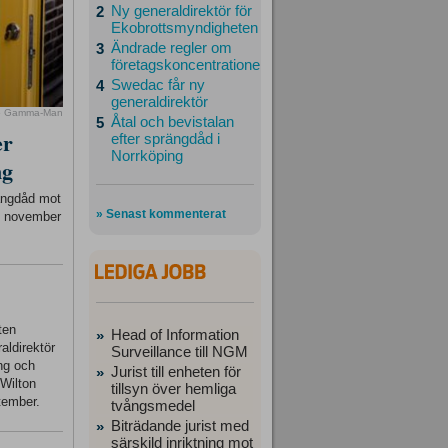
Ny generaldirektör för
2
Ekobrottsmyndigheten
Ändrade regler om
3
företagskoncentrationer
Swedac får ny
4
generaldirektör
o Gamma-Man
Åtal och bevistalan
5
er
efter sprängdåd i
Norrköping
ng
rängdåd mot
» Senast kommenterat
23 november
ten
Head of Information
»
aldirektör
Surveillance till NGM
ing och
Jurist till enheten för
»
 Wilton
tillsyn över hemliga
tember.
tvångsmedel
Biträdande jurist med
»
särskild inriktning mot