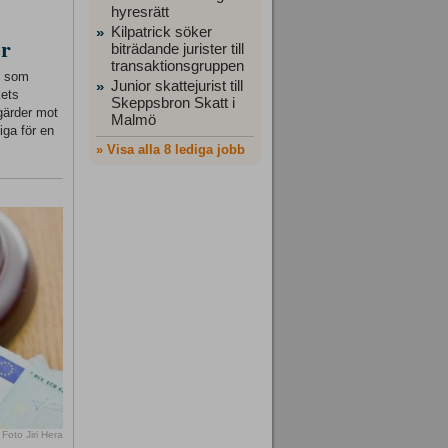
hyresrätt
Kilpatrick söker
»
er
biträdande jurister till
transaktionsgruppen
ft som
Junior skattejurist till
»
kets
Skeppsbron Skatt i
gärder mot
Malmö
iga för en
» Visa alla 8 lediga jobb
Foto Jiri Hera