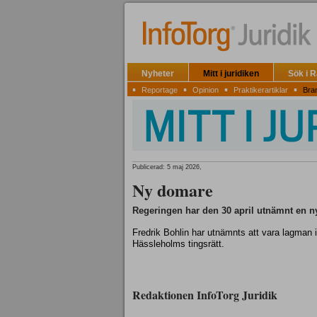
Nyheter
Mitt i juridiken
Sök i 
▪
▪
▪
▪
Reportage
Opinion
Praktikerartiklar
Bra
Publicerad: 5 maj 2026,
Ny domare
Regeringen har den 30 april utnämnt en n
Fredrik Bohlin har utnämnts att vara lagman i
Hässleholms tingsrätt.
Redaktionen InfoTorg Juridik