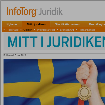
Nyheter
Mitt i juridiken
Sök i Rättsbanken
Beställ nyh
▪
▪
▪
▪
▪
Reportage
Opinion
Praktikerartiklar
Branschnytt
Platsannonser
Publicerad: 5 maj 2026,