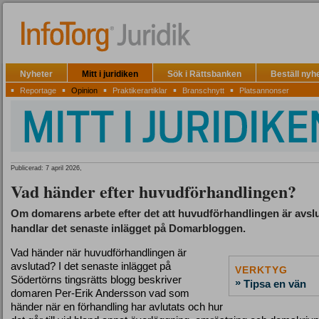
Nyheter
Mitt i juridiken
Sök i Rättsbanken
Beställ nyh
▪
▪
▪
▪
▪
Reportage
Opinion
Praktikerartiklar
Branschnytt
Platsannonser
Publicerad: 7 april 2026,
Vad händer efter huvudförhandlingen?
Om domarens arbete efter det att huvudförhandlingen är avsl
handlar det senaste inlägget på Domarbloggen.
Vad händer när huvudförhandlingen är
avslutad? I det senaste inlägget på
VERKTYG
Södertörns tingsrätts blogg beskriver
»
Tipsa en vän
domaren Per-Erik Andersson vad som
händer när en förhandling har avlutats och hur