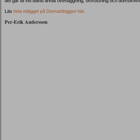
det går till vid bland annat överläggning, omröstning och domskrivn
Läs
hela inlägget på Domarbloggen här.
Per-Erik Andersson