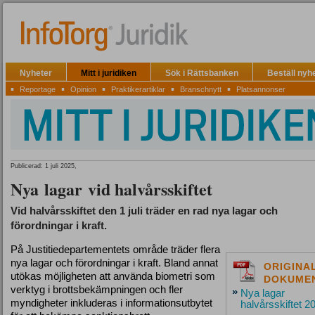
Nyheter
Mitt i juridiken
Sök i Rättsbanken
Beställ nyh
▪
▪
▪
▪
▪
Reportage
Opinion
Praktikerartiklar
Branschnytt
Platsannonser
Publicerad: 1 juli 2025,
Nya lagar vid halvårsskiftet
Vid halvårsskiftet den 1 juli träder en rad nya lagar och
förordningar i kraft.
På Justitiedepartementets område träder flera
nya lagar och förordningar i kraft. Bland annat
ORIGINA
utökas möjligheten att använda biometri som
DOKUME
verktyg i brottsbekämpningen och fler
»
Nya lagar
myndigheter inkluderas i informationsutbytet
halvårsskiftet 2