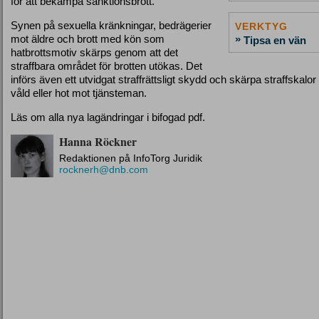
för att bekämpa sanktionsbrott.
Synen på sexuella kränkningar, bedrägerier
VERKTYG
mot äldre och brott med kön som
»
Tipsa en vän
hatbrottsmotiv skärps genom att det
straffbara området för brotten utökas. Det
införs även ett utvidgat straffrättsligt skydd och skärpa straffskalor 
våld eller hot mot tjänsteman.
Läs om alla nya lagändringar i bifogad pdf.
Hanna Röckner
Redaktionen på InfoTorg Juridik
rocknerh@dnb.com