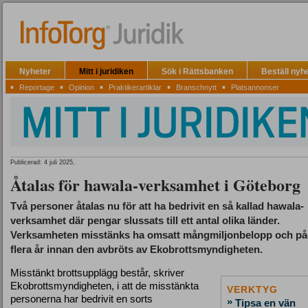
Nyheter
Mitt i juridiken
Sök i Rättsbanken
Beställ nyh
▪
▪
▪
▪
▪
Reportage
Opinion
Praktikerartiklar
Branschnytt
Platsannonser
Publicerad: 4 juli 2025,
Åtalas för hawala-verksamhet i Göteborg
Två personer åtalas nu för att ha bedrivit en så kallad hawala-
verksamhet där pengar slussats till ett antal olika länder.
Verksamheten misstänks ha omsatt mångmiljonbelopp och påg
flera år innan den avbröts av Ekobrottsmyndigheten.
Misstänkt brottsupplägg består, skriver
Ekobrottsmyndigheten, i att de misstänkta
VERKTYG
personerna har bedrivit en sorts
»
Tipsa en vän