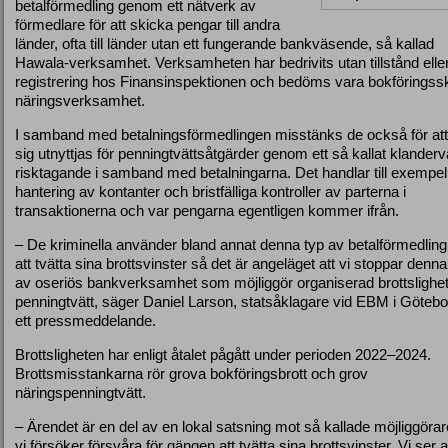
betalförmedling genom ett nätverk av
förmedlare för att skicka pengar till andra
länder, ofta till länder utan ett fungerande bankväsende, så kallad
Hawala-verksamhet. Verksamheten har bedrivits utan tillstånd elle
registrering hos Finansinspektionen och bedöms vara bokföringss
näringsverksamhet.
I samband med betalningsförmedlingen misstänks de också för att l
sig utnyttjas för penningtvättsåtgärder genom ett så kallat klanderv
risktagande i samband med betalningarna. Det handlar till exempe
hantering av kontanter och bristfälliga kontroller av parterna i
transaktionerna och var pengarna egentligen kommer ifrån.
– De kriminella använder bland annat denna typ av betalförmedling
att tvätta sina brottsvinster så det är angeläget att vi stoppar denna
av oseriös bankverksamhet som möjliggör organiserad brottslighe
penningtvätt, säger Daniel Larson, statsåklagare vid EBM i Götebor
ett pressmeddelande.
Brottsligheten har enligt åtalet pågått under perioden 2022–2024.
Brottsmisstankarna rör grova bokföringsbrott och grov
näringspenningtvätt.
– Ärendet är en del av en lokal satsning mot så kallade möjliggörar
vi försöker försvåra för gängen att tvätta sina brottsvinster. Vi ser a