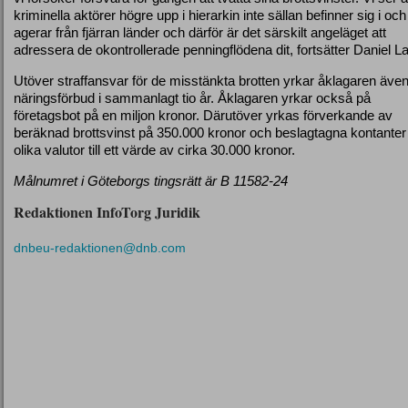
kriminella aktörer högre upp i hierarkin inte sällan befinner sig i och
agerar från fjärran länder och därför är det särskilt angeläget att
adressera de okontrollerade penningflödena dit, fortsätter Daniel L
Utöver straffansvar för de misstänkta brotten yrkar åklagaren äve
näringsförbud i sammanlagt tio år. Åklagaren yrkar också på
företagsbot på en miljon kronor. Därutöver yrkas förverkande av
beräknad brottsvinst på 350.000 kronor och beslagtagna kontanter 
olika valutor till ett värde av cirka 30.000 kronor.
Målnumret i Göteborgs tingsrätt är B 11582-24
Redaktionen InfoTorg Juridik
dnbeu-redaktionen@dnb.com