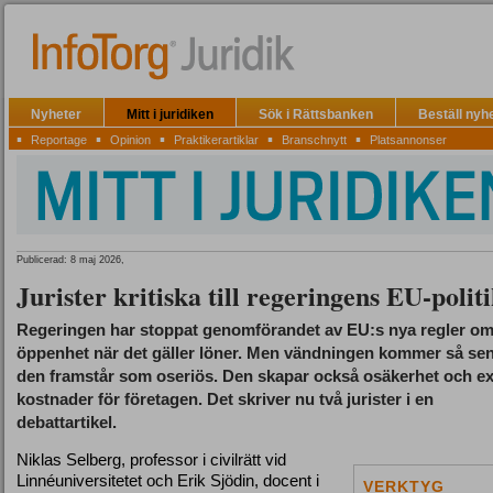
Nyheter
Mitt i juridiken
Sök i Rättsbanken
Beställ nyh
▪
▪
▪
▪
▪
Reportage
Opinion
Praktikerartiklar
Branschnytt
Platsannonser
Publicerad: 8 maj 2026,
Jurister kritiska till regeringens EU-polit
Regeringen har stoppat genomförandet av EU:s nya regler o
öppenhet när det gäller löner. Men vändningen kommer så sen
den framstår som oseriös. Den skapar också osäkerhet och ex
kostnader för företagen. Det skriver nu två jurister i en
debattartikel.
Niklas Selberg, professor i civilrätt vid
Linnéuniversitetet och Erik Sjödin, docent i
VERKTYG