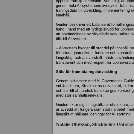
upphovsrättslig dimension. Samtidigt är uppho
genom hela AI‑systemens livscykel: från in
träningsdata till utveckling, implementering 
innehåll.
Guiden beskriver ett balanserat förhållningss
hand i hand med ett tydligt skydd för upphov
att användningen av skyddade verk måste ske
tillit till AI‑system.
– AI‑system bygger till stor del på innehåll
författare, journalister, forskare och konstnä
långsiktigt och ansvarsfullt måste användning
transparent och med respekt för upphovsrätt
Stöd för framtida regelutveckling
Genom sitt arbete med AI Governance Guide 
vid Juridicum, Stockholms universitet, bidrar t
och ser till att juridisk kunskap ges konkret
med stor samhällsrelevans.
Guiden riktar sig till lagstiftare, utvecklare
är avsedd att fungera som stöd i arbetet me
långsiktigt hållbara lösningar för AI styrning.
Natalie Oliwsson, Stockholms Universi