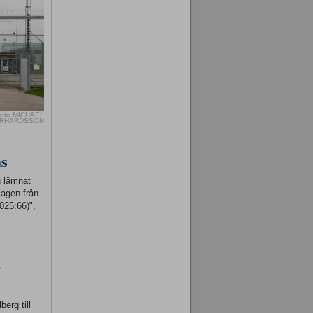
oto MICHAEL
RHARDSSON
as
u lämnat
lagen från
025:66)",
-
erg till