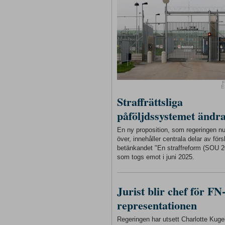
F
E
Straffrättsliga
påföljdssystemet ändr
En ny proposition, som regeringen n
över, innehåller centrala delar av förs
betänkandet "En straffreform (SOU 2
som togs emot i juni 2025.
Jurist blir chef för FN
representationen
Regeringen har utsett Charlotte Kugelb