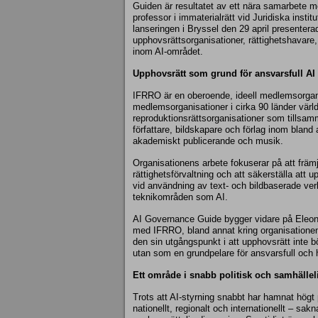
Guiden är resultatet av ett nära samarbete 
professor i immaterialrätt vid Juridiska insti
lanseringen i Bryssel den 29 april presenterad
upphovsrättsorganisationer, rättighetshavare,
inom AI-området.
Upphovsrätt som grund för ansvarsfull AI
IFRRO är en oberoende, ideell medlemsorgan
medlemsorganisationer i cirka 90 länder värl
reproduktionsrättsorganisationer som tillsam
författare, bildskapare och förlag inom bland 
akademiskt publicerande och musik.
Organisationens arbete fokuserar på att främja
rättighetsförvaltning och att säkerställa att 
vid användning av text- och bildbaserade ve
teknikområden som AI.
AI Governance Guide bygger vidare på Eleon
med IFRRO, bland annat kring organisationens
den sin utgångspunkt i att upphovsrätt inte bör
utan som en grundpelare för ansvarsfull och h
Ett område i snabb politisk och samhällel
Trots att AI‑styrning snabbt har hamnat högt
nationellt, regionalt och internationellt – sa