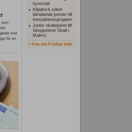
hyresrätt
Kilpatrick söker
»
er
biträdande jurister till
transaktionsgruppen
ft som
Junior skattejurist till
»
kets
Skeppsbron Skatt i
gärder mot
Malmö
iga för en
» Visa alla 8 lediga jobb
Foto Jiri Hera