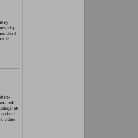
ll ny
tsmyndig-
 med den 1
ex år.
ffärs-
ysera och
tningar att
g i tider
nu vidare