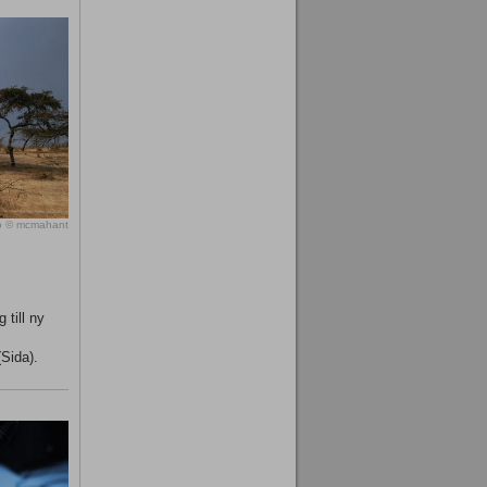
o © mcmahant
 till ny
(Sida).