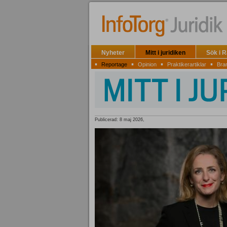
Nyheter
Mitt i juridiken
Sök i 
▪
▪
▪
▪
Reportage
Opinion
Praktikerartiklar
Bra
Publicerad: 8 maj 2026,