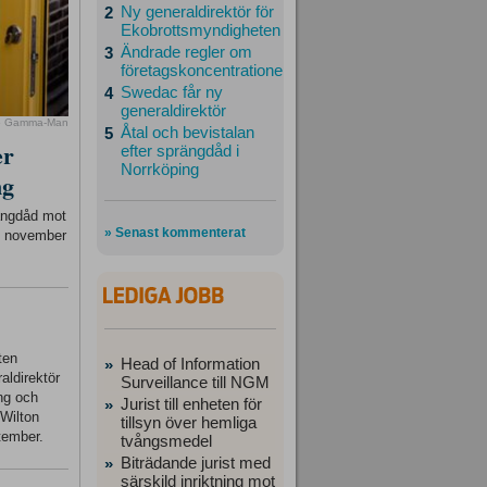
Ny generaldirektör för
2
Ekobrottsmyndigheten
Ändrade regler om
3
företagskoncentrationer
Swedac får ny
4
generaldirektör
o Gamma-Man
Åtal och bevistalan
5
er
efter sprängdåd i
Norrköping
ng
rängdåd mot
» Senast kommenterat
23 november
ten
Head of Information
»
aldirektör
Surveillance till NGM
ing och
Jurist till enheten för
»
 Wilton
tillsyn över hemliga
tember.
tvångsmedel
Biträdande jurist med
»
särskild inriktning mot