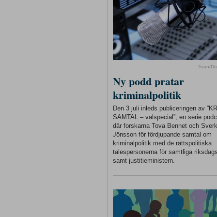
Tsian/D
Ny podd pratar
kriminalpolitik
Den 3 juli inleds publiceringen av ”
SAMTAL – valspecial”, en serie podc
där forskarna Tova Bennet och Sverk
Jönsson för fördjupande samtal om
kriminalpolitik med de rättspolitiska
talespersonerna för samtliga riksdags
samt justitieministern.