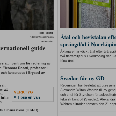
Fot
Foto: Rickard
Åtal och bevistalan eft
Kilström/Stockholms
universitet
sprängdåd i Norrköpi
ernationell guide
Åklagare har väckt åtal efter två sp
två flerfamiljshus i Norrköping den 
förra året.
vsrätt i centrum för reglering av
d Eleonora Rosati, professor i
 och lanserades i Bryssel av
Swedac får ny GD
sätt
Regeringen har beslutat att utse juris
er att
Alexandra Wilton Wahren till ny gener
VERKTYG
tt
och chef för Styrelsen för ackrediter
»
Tipsa en vän
i fokus
teknisk kontroll (Swedac). Alexandra
n
Wahren tillträder tjänsten den 21 sep
hts Organisations (IFRRO).