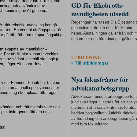
vsrättsliga frågor direkt relevanta
GD för Ekobrotts-
samling och användning av
och spridning av AI‑genererat
myndigheten utsedd
Regeringen har utsett Ola Sjöstrand ti
ätt där teknisk utveckling kan gå
generaldirektör och chef för Ekobrot
srätten. En central utgångspunkt är
heten. Anställningen gäller från och
 på ett sätt som skapar långsiktig
september och förordnandet gäller i s
 som skapats av människor –
rer. För att AI ska kunna utvecklas
UTBILDNING
en av sådant innehåll ske lagligt,
» Till utbildningar
en, säger Eleonora Rosati.
Nya fokusfrågor för
visar Eleonora Rosati hur forskare
advokatarbetsgrupp
ill internationella policyprocesser
 genomslag i komplexa rättsfrågor
Advokatsamfundets arbetsgrupp för a
juridiska frågor tillsattes för att anal
, användare och rättighetshavare och
utvärdera affärsadvokaternas förutsät
d praktiskt genomförbara och
bedriva högkvalitativ juridisk rådgivnin
av förändring och arbetsgruppen går 
med fyra fokusfrågor.
tet