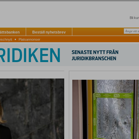
Bli ku
Rättsbanken
Beställ nyhetsbrev
▪
nschnytt
Platsannonser