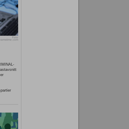
Foto
reamstime.com
KRIMINAL-
astavsnitt
er
partier