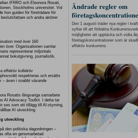
mellan IFRRO och Eleonora Rosati,
Ändrade regler om
tutionen, Stockholms universitet. Vid
företagskoncentration
e hon guiden för företrädare för
 beslutsfattare och andra aktörer
Den 1 augusti träder nya regler i kra
syftar till att förbättra Konkurrensver
möjligheter att upptäcka och vidta åt
företagskoncentrationer som är skadl
isation med över 160
effektiv konkurrens.
den över. Organisationen samlar
mans representerar miljontals
annat bokutgivning, journalistik,
 effektiv kollektiv
upphovsrätt respekteras och ersätts
rk – även i snabbt växande
ora Rosatis långvariga samarbete
 AI Advocacy Toolkit. I detta tar
 ses som ett tillägg till AI-styrning,
ållbar AI utveckling.
ig utveckling
 på den politiska dagordningen –
knas ofta en genomarbetad