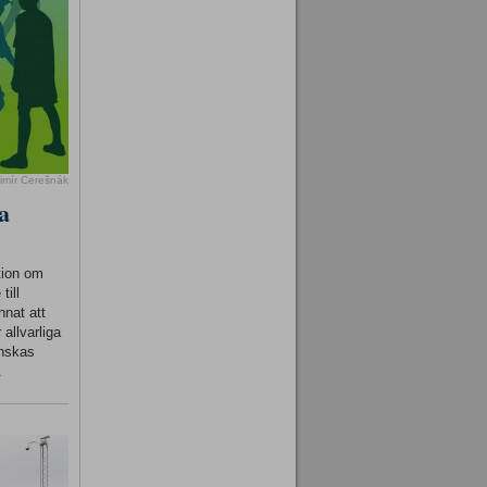
imír Cerešnák
a
tion om
till
nnat att
 allvarliga
inskas
.