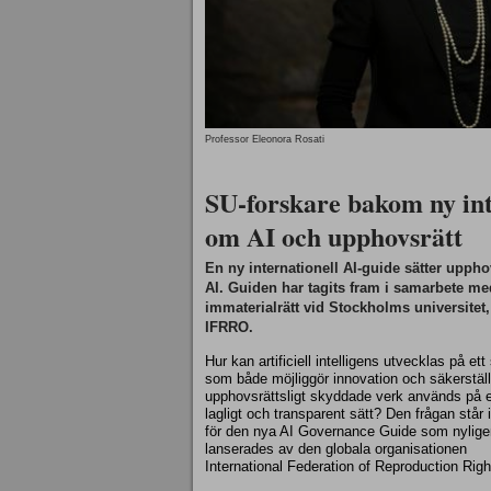
Professor Eleonora Rosati
SU-forskare bakom ny int
om AI och upphovsrätt
En ny internationell AI‑guide sätter uppho
AI. Guiden har tagits fram i samarbete me
immaterialrätt vid Stockholms universitet,
IFRRO.
Hur kan artificiell intelligens utvecklas på ett 
som både möjliggör innovation och säkerställ
upphovsrättsligt skyddade verk används på e
lagligt och transparent sätt? Den frågan står 
för den nya AI Governance Guide som nylige
lanserades av den globala organisationen
International Federation of Reproduction Rig