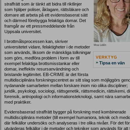
straffrätt som är tänkt att bidra till riktlinjer
som hjälper poliser, åklagare, rättsläkare och
domare att arbeta på ett evidensbaserat sätt
och därmed förebygga felaktiga domar. Det
framgår av ett pressmeddelande från
Uppsala universitet.
I brottmålsprocessen kan, skriver
Moa Lidén
universitetet vidare, felaktigheter i de metoder
som används, liksom de mänskliga tolkningar
VERKTYG
som görs, medföra problem i form av till
»
Tipsa en vän
exempel felaktiga brottsmisstankar eller
domar, ineffektiv resursanvändning och
bristande legitimitet. EB-CRIME är det första
multidisciplinära forskningscentret av sitt slag som möjliggörs ge
nydanande samarbeten mellan forskare inom nio olika discipliner;
juridik, psykologi, sociologi, rättsgenetik, rättsmedicin, rättskemi, di
forensik, antropologi och informationsteknologi, samt nära samarb
med praktiker.
Evidensbaserad straffrätt bygger på forskning med kombinerade
multidisciplinära metoder (till exempel humaniora, teknik och medic
där felkällor undersöks och analyseras i tre olika nivåer. För det fö
utvärderas felkällor i de metoder och tekniker som används för att 