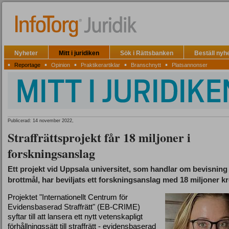
Nyheter
Mitt i juridiken
Sök i Rättsbanken
Beställ nyh
▪
▪
▪
▪
▪
Reportage
Opinion
Praktikerartiklar
Branschnytt
Platsannonser
Publicerad: 14 november 2022,
Straffrättsprojekt får 18 miljoner i
forskningsanslag
Ett projekt vid Uppsala universitet, som handlar om bevisning 
brottmål, har beviljats ett forskningsanslag med 18 miljoner k
Projektet "Internationellt Centrum för
Evidensbaserad Straffrätt" (EB-CRIME)
syftar till att lansera ett nytt vetenskapligt
förhållningssätt till straffrätt - evidensbaserad