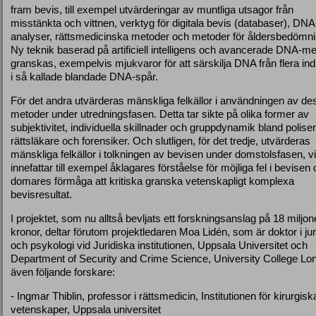
fram bevis, till exempel utvärderingar av muntliga utsagor från
misstänkta och vittnen, verktyg för digitala bevis (databaser), DNA
analyser, rättsmedicinska metoder och metoder för åldersbedömni
Ny teknik baserad på artificiell intelligens och avancerade DNA-m
granskas, exempelvis mjukvaror för att särskilja DNA från flera ind
i så kallade blandade DNA-spår.
För det andra utvärderas mänskliga felkällor i användningen av de
metoder under utredningsfasen. Detta tar sikte på olika former av
subjektivitet, individuella skillnader och gruppdynamik bland poliser
rättsläkare och forensiker. Och slutligen, för det tredje, utvärderas
mänskliga felkällor i tolkningen av bevisen under domstolsfasen, vi
innefattar till exempel åklagares förståelse för möjliga fel i bevisen
domares förmåga att kritiska granska vetenskapligt komplexa
bevisresultat.
I projektet, som nu alltså bevljats ett forskningsanslag på 18 miljon
kronor, deltar förutom projektledaren Moa Lidén, som är doktor i jur
och psykologi vid Juridiska institutionen, Uppsala Universitet och
Department of Security and Crime Science, University College Lo
även följande forskare:
- Ingmar Thiblin, professor i rättsmedicin, Institutionen för kirurgisk
vetenskaper, Uppsala universitet