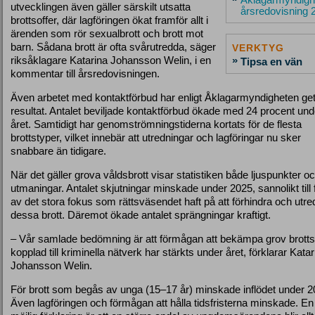
utvecklingen även gäller särskilt utsatta
årsredovisning 
brottsoffer, där lagföringen ökat framför allt i
ärenden som rör sexualbrott och brott mot
barn. Sådana brott är ofta svårutredda, säger
VERKTYG
riksåklagare Katarina Johansson Welin, i en
»
Tipsa en vän
kommentar till årsredovisningen.
Även arbetet med kontaktförbud har enligt Åklagarmyndigheten get
resultat. Antalet beviljade kontaktförbud ökade med 24 procent und
året. Samtidigt har genomströmningstiderna kortats för de flesta
brottstyper, vilket innebär att utredningar och lagföringar nu sker
snabbare än tidigare.
När det gäller grova våldsbrott visar statistiken både ljuspunkter o
utmaningar. Antalet skjutningar minskade under 2025, sannolikt till f
av det stora fokus som rättsväsendet haft på att förhindra och utre
dessa brott. Däremot ökade antalet sprängningar kraftigt.
– Vår samlade bedömning är att förmågan att bekämpa grov brotts
kopplad till kriminella nätverk har stärkts under året, förklarar Katar
Johansson Welin.
För brott som begås av unga (15–17 år) minskade inflödet under 2
Även lagföringen och förmågan att hålla tidsfristerna minskade. En