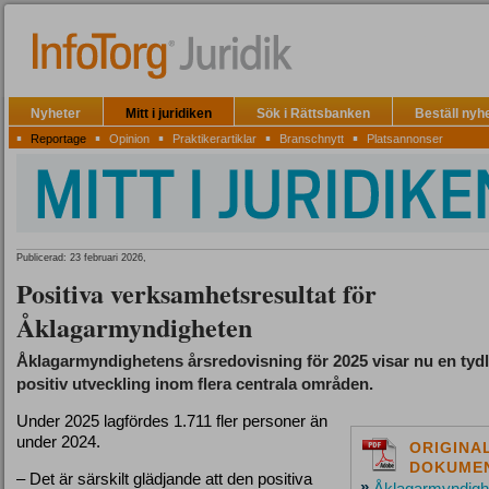
Nyheter
Mitt i juridiken
Sök i Rättsbanken
Beställ nyh
▪
▪
▪
▪
▪
Reportage
Opinion
Praktikerartiklar
Branschnytt
Platsannonser
Publicerad: 23 februari 2026,
Positiva verksamhetsresultat för
Åklagarmyndigheten
Åklagarmyndighetens årsredovisning för 2025 visar nu en tydl
positiv utveckling inom flera centrala områden.
Under 2025 lagfördes 1.711 fler personer än
under 2024.
ORIGINA
DOKUME
– Det är särskilt glädjande att den positiva
»
Åklagarmyndigh