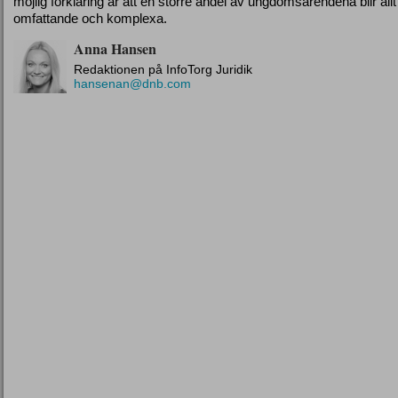
möjlig förklaring är att en större andel av ungdomsärendena blir all
omfattande och komplexa.
Anna Hansen
Redaktionen på InfoTorg Juridik
hansenan@dnb.com