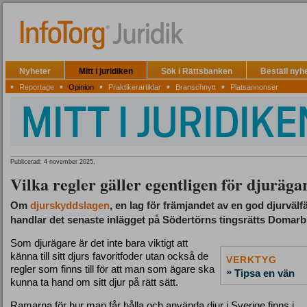
Nyheter
Mitt i juridiken
Sök i Rättsbanken
Beställ nyh
▪
▪
▪
▪
▪
Reportage
Opinion
Praktikerartiklar
Branschnytt
Platsannonser
Publicerad: 4 november 2025,
Vilka regler gäller egentligen för djuräga
Om
djurskyddslagen
, en lag för främjandet av en god djurvälf
handlar det senaste inlägget på Södertörns tingsrätts Domarb
Som djurägare är det inte bara viktigt att
känna till sitt djurs favoritfoder utan också de
VERKTYG
regler som finns till för att man som ägare ska
»
Tipsa en vän
kunna ta hand om sitt djur på rätt sätt.
Ramarna för hur man får hålla och använda djur i Sverige finns i