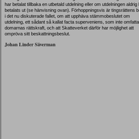
har betalat tillbaka en utbetald utdelning eller om utdelningen aldrig
betalats ut (se hänvisning ovan). Förhoppningsvis är tingsrättens b
i det nu diskuterade fallet, om att upphäva stämmobeslutet om
utdelning, ett sådant så kallat facta superveniens, som inte omfatt
domarnas rättskraft, och att Skatteverket därför har möjlighet att
ompröva sitt beskattningsbeslut.
Johan Linder Säverman