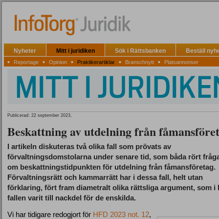
Nyheter
Mitt i juridiken
Sök i Rättsbanken
Beställ nyh
▪
▪
▪
▪
▪
Reportage
Opinion
Praktikerartiklar
Branschnytt
Platsannonser
Publicerad: 22 september 2023,
Beskattning av utdelning från fåmansföre
I artikeln diskuteras två olika fall som prövats av
förvaltningsdomstolarna under senare tid, som båda rört fråg
om beskattningstidpunkten för utdelning från fåmansföretag.
Förvaltningsrätt och kammarrätt har i dessa fall, helt utan
förklaring, fört fram diametralt olika rättsliga argument, som i
fallen varit till nackdel för de enskilda.
Vi har tidigare redogjort för
HFD 2023 not. 12
,