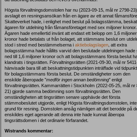
Högsta förvaltningsdomstolen har nu (2023-09-15, mål nr 2798-23)
avslagit en resningsansökan från en ägare av ett annat fåmansföre
Skatteverket hade, i enlighet med beslut på bolagsstämma, beskat
ägaren för utdelning från fåmansföretaget med sex miljoner kronor.
Ägaren hade emellertid invänt att endast ett belopp om 1,6 miljoner
kronor hade betalats ut från bolaget, att stämmans beslut om utdel
stod i stred med bestämmelserna i
aktiebolagslagen
, att extra
bolagsstämma hade hållits varvid den beslutade utdelningen hade 
ned till 1,6 miljoner kronor och att bolagsstämmans första beslut h
klandrats i tingsrätten. Förvaltningsrätten (2021-09-30, mål nr 5411
hänvisade bara till att beskattningstidpunkten inträffade vid tidpunk
för bolagsstämmans första beslut. De omständigheter som den
enskilde åberopade ”
medför ingen annan bedömning
” enligt
förvaltningsrätten. Kammarrätten i Stockholm (2022-05-25, mål nr
21) gjorde samma bedömning som förvaltningsrätten. Den
omständigheten att tingsrätten senare upphävde det första
stämmobeslutet utgjorde, enligt Högsta förvaltningsdomstolen, inte
grund för resning. Domstolen ansåg nämligen att det berodde på d
enskildes eget agerande att denna inte hade kunnat åberopa
tingsrättsdomen i det ordinarie förfarandet.
Wistrands kommentar: