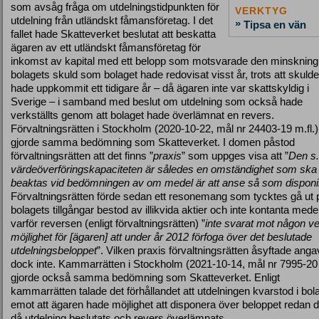
som avsåg fråga om utdelningstidpunkten för
VERKTYG
utdelning från utländskt fåmansföretag. I det
»
Tipsa en vän
fallet hade Skatteverket beslutat att beskatta
ägaren av ett utländskt fåmansföretag för
inkomst av kapital med ett belopp som motsvarade den minskning
bolagets skuld som bolaget hade redovisat visst år, trots att skuld
hade uppkommit ett tidigare år – då ägaren inte var skattskyldig i
Sverige – i samband med beslut om utdelning som också hade
verkställts genom att bolaget hade överlämnat en revers.
Förvaltningsrätten i Stockholm (2020-10-22, mål nr 24403-19 m.fl.)
gjorde samma bedömning som Skatteverket. I domen påstod
förvaltningsrätten att det finns ”
praxis
” som uppges visa att ”
Den s.
värdeöverföringskapaciteten är således en omständighet som ska
beaktas vid bedömningen av om medel är att anse så som disponi
Förvaltningsrätten förde sedan ett resonemang som tycktes gå ut p
bolagets tillgångar bestod av illikvida aktier och inte kontanta medel
varför reversen (enligt förvaltningsrätten) ”
inte svarat mot någon ve
möjlighet för [ägaren] att under år 2012 förfoga över det beslutade
utdelningsbeloppet
”. Vilken praxis förvaltningsrätten åsyftade ang
dock inte. Kammarrätten i Stockholm (2021-10-14, mål nr 7995-20 
gjorde också samma bedömning som Skatteverket. Enligt
kammarrätten talade det förhållandet att utdelningen kvarstod i bol
emot att ägaren hade möjlighet att disponera över beloppet redan d
då utdelning beslutats och revers överlämnats.