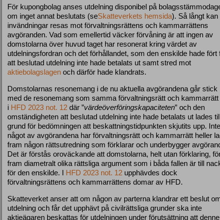
För kupongbolag anses utdelning disponibel på bolagsstämmodag
om inget annat beslutats (se
Skatteverkets hemsida
). Så långt kan
invändningar resas mot förvaltningsrättens och kammarrättens
avgöranden. Vad som emellertid väcker förvåning är att ingen av
domstolarna över huvud taget har resonerat kring värdet av
utdelningsfordran och det förhållandet, som den enskilde hade fört 
att beslutad utdelning inte hade betalats ut samt stred mot
aktiebolagslagen
och därför hade klandrats.
Domstolarnas resonemang i de nu aktuella avgörandena går stick 
med de resonemang som samma förvaltningsrätt och kammarrätt 
i
HFD 2023 not. 12
där ”
värdeöverföringskapaciteten
” och den
omständigheten att beslutad utdelning inte hade betalats ut lades til
grund för bedömningen att beskattningstidpunkten skjutits upp. Inte
något av avgörandena har förvaltningsrätt och kammarrätt heller la
fram någon rättsutredning som förklarar och underbygger avgöran
Det är förstås oroväckande att domstolarna, helt utan förklaring, fö
fram diametralt olika rättsliga argument som i båda fallen är till nac
för den enskilde. I
HFD 2023 not. 12
upphävdes dock
förvaltningsrättens och kammarrättens domar av HFD.
Skatteverket anser att om någon av parterna klandrar ett beslut o
utdelning och får det upphävt på civilrättsliga grunder ska inte
aktieägaren beskattas för utdelningen under förutsättning att denn