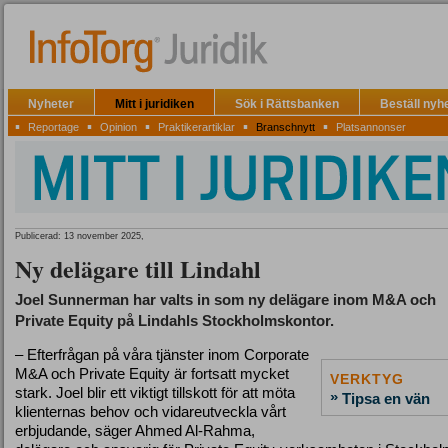
Nyheter
Mitt i juridiken
Sök i Rättsbanken
Beställ nyh
▪
▪
▪
▪
▪
Reportage
Opinion
Praktikerartiklar
Branschnytt
Platsannonser
Publicerad: 13 november 2025,
Ny delägare till Lindahl
Joel Sunnerman har valts in som ny delägare inom M&A och
Private Equity på Lindahls Stockholmskontor.
– Efterfrågan på våra tjänster inom Corporate
M&A och Private Equity är fortsatt mycket
VERKTYG
stark. Joel blir ett viktigt tillskott för att möta
»
Tipsa en vän
klienternas behov och vidareutveckla vårt
erbjudande, säger Ahmed Al-Rahma,