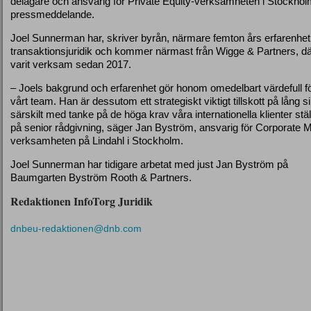
delägare och ansvarig för Private Equity-verksamheten i Stockholm
pressmeddelande.
Joel Sunnerman har, skriver byrån, närmare femton års erfarenhet
transaktionsjuridik och kommer närmast från Wigge & Partners, d
varit verksam sedan 2017.
– Joels bakgrund och erfarenhet gör honom omedelbart värdefull f
vårt team. Han är dessutom ett strategiskt viktigt tillskott på lång si
särskilt med tanke på de höga krav våra internationella klienter stäl
på senior rådgivning, säger Jan Byström, ansvarig för Corporate 
verksamheten på Lindahl i Stockholm.
Joel Sunnerman har tidigare arbetat med just Jan Byström på
Baumgarten Byström Rooth & Partners.
Redaktionen InfoTorg Juridik
dnbeu-redaktionen@dnb.com