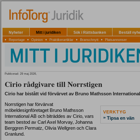
Nyheter
Mitt i juridiken
Sök i Rättsbanken
Beställ nyh
▪
▪
▪
▪
▪
Reportage
Opinion
Praktikerartiklar
Branschnytt
Platsannonser
Publicerad: 29 maj 2026,
Cirio rådgivare till Norrstigen
Cirio har bistått vid förvärvet av Bruno Mathsson International
Norrstigen har förvärvat
möbeldesignföretaget Bruno Mathsson
VERKTYG
International AB och biträddes av Cirio, vars
»
Tipsa en vän
team bestod av Carl Axel Morvay, Johanna
Berggren Permatz, Olivia Wellgren och Clara
Granlund.