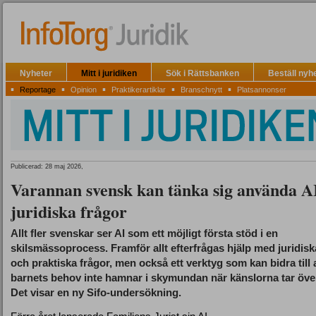
Nyheter
Mitt i juridiken
Sök i Rättsbanken
Beställ nyh
▪
▪
▪
▪
▪
Reportage
Opinion
Praktikerartiklar
Branschnytt
Platsannonser
Publicerad: 28 maj 2026,
Varannan svensk kan tänka sig använda AI
juridiska frågor
Allt fler svenskar ser AI som ett möjligt första stöd i en
skilsmässoprocess. Framför allt efterfrågas hjälp med juridisk
och praktiska frågor, men också ett verktyg som kan bidra till 
barnets behov inte hamnar i skymundan när känslorna tar öve
Det visar en ny Sifo-undersökning.