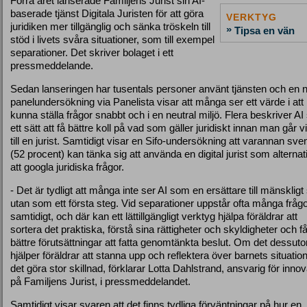
Förra året lanserade Familjens Jurist sin AI-
baserade tjänst Digitala Juristen för att göra
VERKTYG
juridiken mer tillgänglig och sänka tröskeln till
»
Tipsa en vän
stöd i livets svåra situationer, som till exempel
separationer. Det skriver bolaget i ett
pressmeddelande.
Sedan lanseringen har tusentals personer använt tjänsten och en 
panelundersökning via Panelista visar att många ser ett värde i att
kunna ställa frågor snabbt och i en neutral miljö. Flera beskriver A
ett sätt att få bättre koll på vad som gäller juridiskt innan man går v
till en jurist. Samtidigt visar en Sifo-undersökning att varannan sv
(52 procent) kan tänka sig att använda en digital jurist som alternativ
att googla juridiska frågor.
- Det är tydligt att många inte ser AI som en ersättare till mänskligt
utan som ett första steg. Vid separationer uppstår ofta många fråg
samtidigt, och där kan ett lättillgängligt verktyg hjälpa föräldrar att
sortera det praktiska, förstå sina rättigheter och skyldigheter och f
bättre förutsättningar att fatta genomtänkta beslut. Om det dessut
hjälper föräldrar att stanna upp och reflektera över barnets situatio
det göra stor skillnad, förklarar Lotta Dahlstrand, ansvarig för innov
på Familjens Jurist, i pressmeddelandet.
Samtidigt visar svaren att det finns tydliga förväntningar på hur en