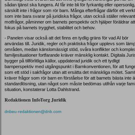
sådan tjänst ska fungera. AI får inte bli för fyrkantig eller opersonlig
särskilt inte i frågor som rör barn. Många efterfrågar därför ett verk
som inte bara svarar på juridiska frågor, utan också ställer relevan
motfrågor, påminner om barnets perspektiv och hjälper föräldrar att
fokus på barnets trygghet, stabilitet och behov.
- Panelen visar också att det finns en tydlig gräns för vad AI bör
användas till. Juridik, regler och praktiska frågor upplevs som lämp
områden, medan känslomässigt stöd, svåra konflikter och komple
familjesituationer fortfarande kräver mänsklig kontakt. Digitala Juri
bygger på tillförlitliga källor, uppdaterad juridik och ett tydligt
barnperspektiv med utgångspunkt i Barnkonventionen, för att fung
som ett stöd i sakfrågor utan att ersätta det mänskliga mötet. Samt
kräver frågor som rör barn en förståelse för att barnets bästa inte ä
standardlösning, utan något som måste bedömas utifrån varje fami
situation, konstaterar Lotta Dahlstrand.
Redaktionen InfoTorg Juridik
dnbeu-redaktionen@dnb.com