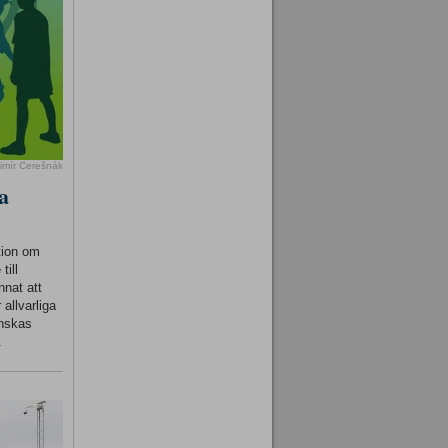
imír Cerešnák
a
tion om
till
nnat att
 allvarliga
inskas
.