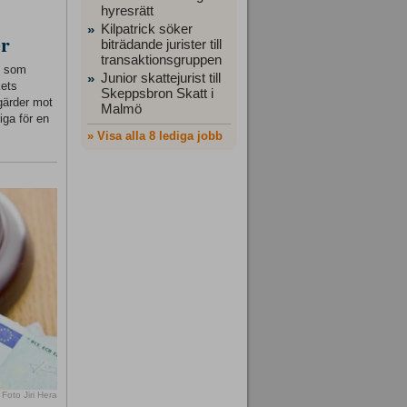
hyresrätt
Kilpatrick söker
»
er
biträdande jurister till
transaktionsgruppen
ft som
Junior skattejurist till
»
kets
Skeppsbron Skatt i
gärder mot
Malmö
iga för en
» Visa alla 8 lediga jobb
Foto Jiri Hera