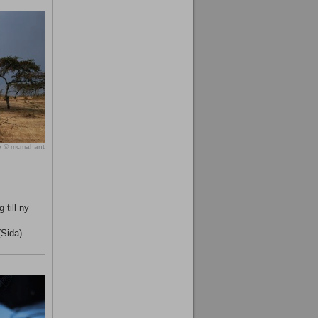
o © mcmahant
 till ny
(Sida).