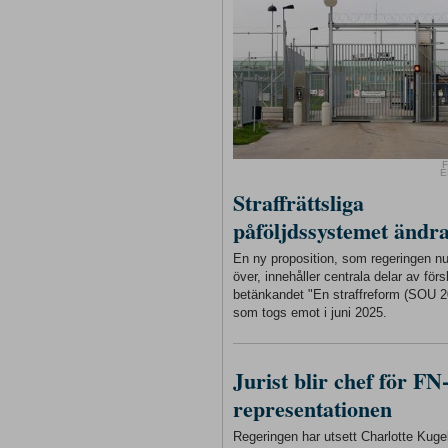
F
E
Straffrättsliga
påföljdssystemet ändr
En ny proposition, som regeringen n
över, innehåller centrala delar av förs
betänkandet "En straffreform (SOU 2
som togs emot i juni 2025.
Jurist blir chef för FN
representationen
Regeringen har utsett Charlotte Kugelb