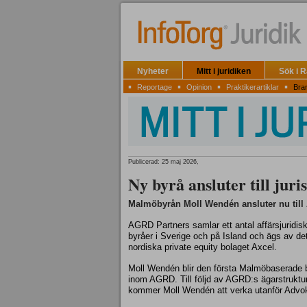
Nyheter
Mitt i juridiken
Sök i 
▪
▪
▪
▪
Reportage
Opinion
Praktikerartiklar
Bra
Publicerad: 25 maj 2026,
Ny byrå ansluter till jur
Malmöbyrån Moll Wendén ansluter nu till
AGRD Partners samlar ett antal affärsjuridis
byråer i Sverige och på Island och ägs av de
nordiska private equity bolaget Axcel.
Moll Wendén blir den första Malmöbaserade 
inom AGRD. Till följd av AGRD:s ägarstruktu
kommer Moll Wendén att verka utanför Advo