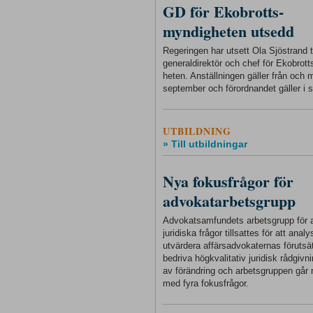
GD för Ekobrotts-
myndigheten utsedd
Regeringen har utsett Ola Sjöstrand ti
generaldirektör och chef för Ekobrot
heten. Anställningen gäller från och
september och förordnandet gäller i s
UTBILDNING
» Till utbildningar
Nya fokusfrågor för
advokatarbetsgrupp
Advokatsamfundets arbetsgrupp för a
juridiska frågor tillsattes för att anal
utvärdera affärsadvokaternas förutsät
bedriva högkvalitativ juridisk rådgivnin
av förändring och arbetsgruppen går 
med fyra fokusfrågor.