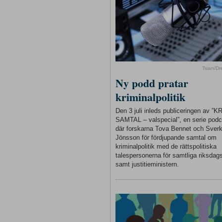
Tsian/D
Ny podd pratar
kriminalpolitik
Den 3 juli inleds publiceringen av ”
SAMTAL – valspecial”, en serie podc
där forskarna Tova Bennet och Sverk
Jönsson för fördjupande samtal om
kriminalpolitik med de rättspolitiska
talespersonerna för samtliga riksdags
samt justitieministern.