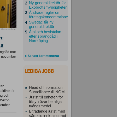
Ny generaldirektör för
2
Ekobrottsmyndigheten
Ändrade regler om
3
företagskoncentrationer
Swedac får ny
4
generaldirektör
o Gamma-Man
Åtal och bevistalan
5
er
efter sprängdåd i
Norrköping
ng
rängdåd mot
» Senast kommenterat
23 november
ten
Head of Information
»
aldirektör
Surveillance till NGM
ing och
Jurist till enheten för
»
 Wilton
tillsyn över hemliga
tember.
tvångsmedel
Biträdande jurist med
»
särskild inriktning mot