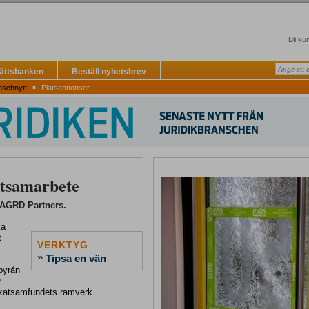
Bli ku
Rättsbanken
Beställ nyhetsbrev
▪
nschnytt
Platsannonser
istsamarbete
 AGRD Partners.
ka
t
VERKTYG
»
Tipsa en vän
byrån
r
katsamfundets ramverk.