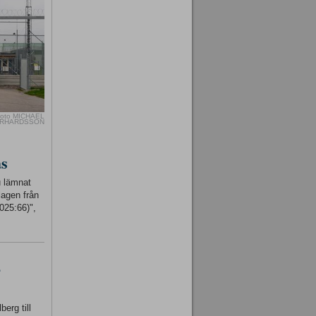
oto MICHAEL
RHARDSSON
as
u lämnat
lagen från
025:66)",
-
erg till