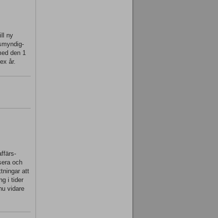
ll ny
tsmyndig-
 med den 1
ex år.
ffärs-
ysera och
tningar att
g i tider
nu vidare