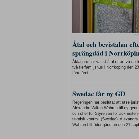
Fot
Åtal och bevistalan eft
sprängdåd i Norrköpi
Åklagare har väckt åtal efter två sp
två flerfamiljshus i Norrköping den 
förra året.
Swedac får ny GD
Regeringen har beslutat att utse juris
Alexandra Wilton Wahren till ny gener
och chef för Styrelsen för ackrediter
teknisk kontroll (Swedac). Alexandra
Wahren tillträder tjänsten den 21 sep