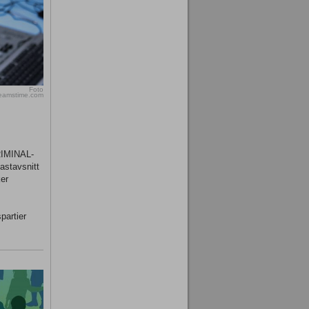
Foto
reamstime.com
KRIMINAL-
astavsnitt
er
partier