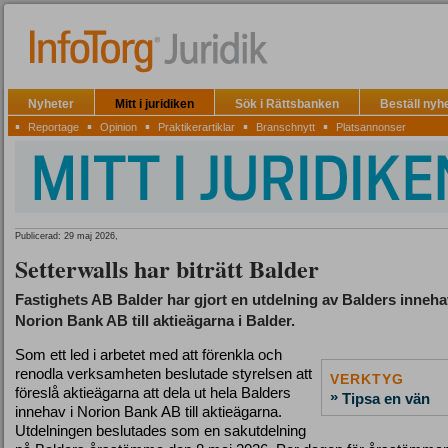
Nyheter
Mitt i juridiken
Sök i Rättsbanken
Beställ nyh
▪
▪
▪
▪
▪
Reportage
Opinion
Praktikerartiklar
Branschnytt
Platsannonser
Publicerad: 29 maj 2026,
Setterwalls har biträtt Balder
Fastighets AB Balder har gjort en utdelning av Balders inneha
Norion Bank AB till aktieägarna i Balder.
Som ett led i arbetet med att förenkla och
renodla verksamheten beslutade styrelsen att
VERKTYG
föreslå aktieägarna att dela ut hela Balders
»
Tipsa en vän
innehav i Norion Bank AB till aktieägarna.
Utdelningen beslutades som en sakutdelning