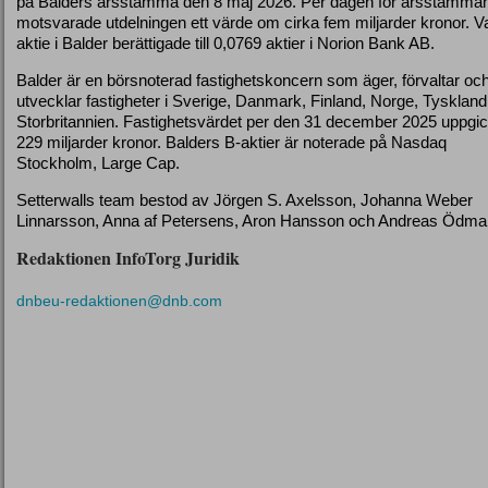
på Balders årsstämma den 8 maj 2026. Per dagen för årsstämma
motsvarade utdelningen ett värde om cirka fem miljarder kronor. V
aktie i Balder berättigade till 0,0769 aktier i Norion Bank AB.
Balder är en börsnoterad fastighetskoncern som äger, förvaltar oc
utvecklar fastigheter i Sverige, Danmark, Finland, Norge, Tysklan
Storbritannien. Fastighetsvärdet per den 31 december 2025 uppgick 
229 miljarder kronor. Balders B-aktier är noterade på Nasdaq
Stockholm, Large Cap.
Setterwalls team bestod av Jörgen S. Axelsson, Johanna Weber
Linnarsson, Anna af Petersens, Aron Hansson och Andreas Ödma
Redaktionen InfoTorg Juridik
dnbeu-redaktionen@dnb.com