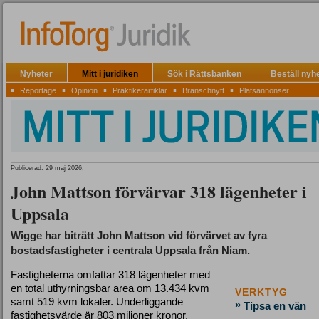
Nyheter
Mitt i juridiken
Sök i Rättsbanken
Beställ nyh
▪
▪
▪
▪
▪
Reportage
Opinion
Praktikerartiklar
Branschnytt
Platsannonser
Publicerad: 29 maj 2026,
John Mattson förvärvar 318 lägenheter i
Uppsala
Wigge har biträtt John Mattson vid förvärvet av fyra
bostadsfastigheter i centrala Uppsala från Niam.
Fastigheterna omfattar 318 lägenheter med
en total uthyrningsbar area om 13.434 kvm
VERKTYG
samt 519 kvm lokaler. Underliggande
»
Tipsa en vän
fastighetsvärde är 803 miljoner kronor.