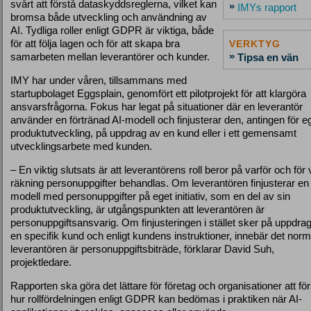
svårt att förstå dataskyddsreglerna, vilket kan
»
IMYs rapport
bromsa både utveckling och användning av
AI. Tydliga roller enligt GDPR är viktiga, både
för att följa lagen och för att skapa bra
VERKTYG
»
samarbeten mellan leverantörer och kunder.
Tipsa en vän
IMY har under våren, tillsammans med
startupbolaget Eggsplain, genomfört ett pilotprojekt för att klargöra
ansvarsfrågorna. Fokus har legat på situationer där en leverantör
använder en förtränad AI-modell och finjusterar den, antingen för e
produktutveckling, på uppdrag av en kund eller i ett gemensamt
utvecklingsarbete med kunden.
– En viktig slutsats är att leverantörens roll beror på varför och fö
räkning personuppgifter behandlas. Om leverantören finjusterar en 
modell med personuppgifter på eget initiativ, som en del av sin
produktutveckling, är utgångspunkten att leverantören är
personuppgiftsansvarig. Om finjusteringen i stället sker på uppdra
en specifik kund och enligt kundens instruktioner, innebär det norma
leverantören är personuppgiftsbiträde, förklarar David Suh,
projektledare.
Rapporten ska göra det lättare för företag och organisationer att fö
hur rollfördelningen enligt GDPR kan bedömas i praktiken när AI-