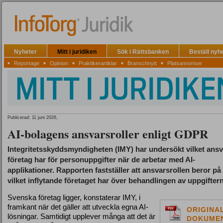
Nyheter
Mitt i juridiken
Sök i Rättsbanken
Beställ nyh
▪
▪
▪
▪
▪
Reportage
Opinion
Praktikerartiklar
Branschnytt
Platsannonser
Publicerad: 11 juni 2026,
AI-bolagens ansvarsroller enligt GDPR
Integritetsskyddsmyndigheten (IMY) har undersökt vilket ansv
företag har för personuppgifter när de arbetar med AI-
applikationer. Rapporten fastställer att ansvarsrollen beror på
vilket inflytande företaget har över behandlingen av uppgifter
Svenska företag ligger, konstaterar IMY, i
framkant när det gäller att utveckla egna AI-
ORIGINA
lösningar. Samtidigt upplever många att det är
DOKUME