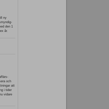
ll ny
tsmyndig-
 med den 1
ex år.
ffärs-
ysera och
tningar att
g i tider
nu vidare