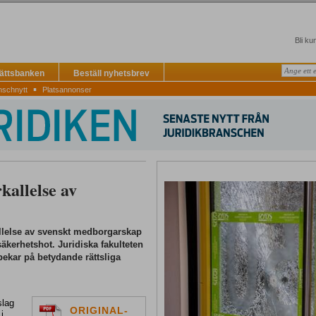
Bli ku
Rättsbanken
Beställ nyhetsbrev
▪
nschnytt
Platsannonser
kallelse av
kallelse av svenskt medborgarskap
säkerhetshot. Juridiska fakulteten
pekar på betydande rättsliga
slag
ORIGINAL-
i