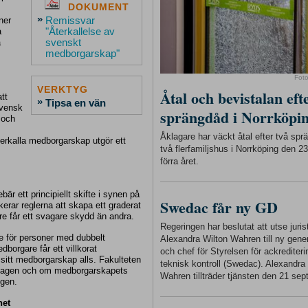
DOKUMENT
»
Remissvar
ner
"Återkallelse av
a
svenskt
a
medborgarskap"
Fot
VERKTYG
Åtal och bevistalan eft
tt
»
Tipsa en vän
svensk
sprängdåd i Norrköpi
- och
Åklagare har väckt åtal efter två sp
terkalla medborgarskap utgör ett
två flerfamiljshus i Norrköping den 
förra året.
är ett principiellt skifte i synen på
Swedac får ny GD
erar reglerna att skapa ett graderat
 får ett svagare skydd än andra.
Regeringen har beslutat att utse juris
ke för personer med dubbelt
Alexandra Wilton Wahren till ny gener
borgare får ett villkorat
och chef för Styrelsen för ackrediter
sitt medborgarskap alls. Fakulteten
teknisk kontroll (Swedac). Alexandra
ör lagen och om medborgarskapets
Wahren tillträder tjänsten den 21 sep
ngen.
het