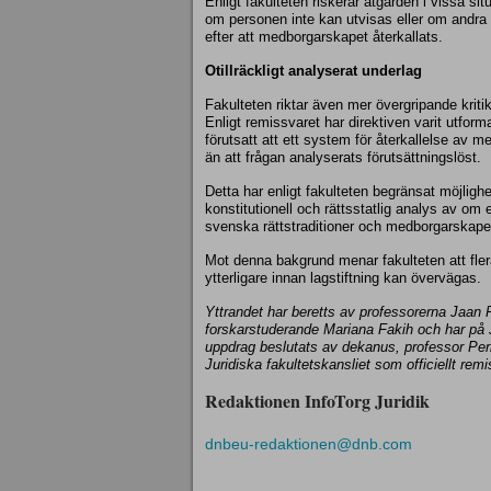
Enligt fakulteten riskerar åtgärden i vissa situ
om personen inte kan utvisas eller om andra
efter att medborgarskapet återkallats.
Otillräckligt analyserat underlag
Fakulteten riktar även mer övergripande kriti
Enligt remissvaret har direktiven varit utform
förutsatt att ett system för återkallelse av 
än att frågan analyserats förutsättningslöst.
Detta har enligt fakulteten begränsat möjligh
konstitutionell och rättsstatlig analys av om
svenska rättstraditioner och medborgarskapets
Mot denna bakgrund menar fakulteten att fler
ytterligare innan lagstiftning kan övervägas.
Yttrandet har beretts av professorerna Jaan
forskarstuderande Mariana Fakih och har på
uppdrag beslutats av dekanus, professor Pern
Juridiska fakultetskansliet som officiellt remi
Redaktionen InfoTorg Juridik
dnbeu-redaktionen@dnb.com