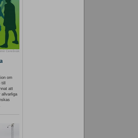
imír Cerešnák
a
tion om
till
nnat att
 allvarliga
inskas
.