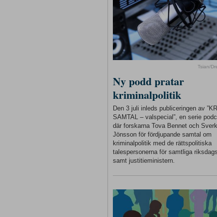
Tsian/D
Ny podd pratar
kriminalpolitik
Den 3 juli inleds publiceringen av ”
SAMTAL – valspecial”, en serie podc
där forskarna Tova Bennet och Sverk
Jönsson för fördjupande samtal om
kriminalpolitik med de rättspolitiska
talespersonerna för samtliga riksdags
samt justitieministern.