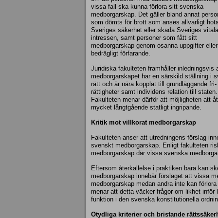
vissa fall ska kunna förlora sitt svenska
medborgarskap. Det gäller bland annat perso
som dömts för brott som anses allvarligt hot
Sveriges säkerhet eller skada Sveriges vital
intressen, samt personer som fått sitt
medborgarskap genom osanna uppgifter eller
bedrägligt förfarande.
Juridiska fakulteten framhåller inledningsvis a
medborgarskapet har en särskild ställning i 
rätt och är nära kopplat till grundläggande fri
rättigheter samt individens relation till staten.
Fakulteten menar därför att möjligheten att å
mycket långtgående statligt ingripande.
Kritik mot villkorat medborgarskap
Fakulteten anser att utredningens förslag inneb
svenskt medborgarskap. Enligt fakulteten risk
medborgarskap där vissa svenska medborgare
Eftersom återkallelse i praktiken bara kan s
medborgarskap innebär förslaget att vissa med
medborgarskap medan andra inte kan förlora 
menar att detta väcker frågor om likhet inf
funktion i den svenska konstitutionella ordni
Otydliga kriterier och bristande rättssäker