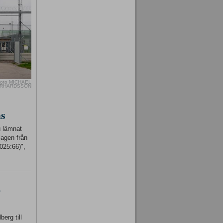
oto MICHAEL
RHARDSSON
as
u lämnat
lagen från
025:66)",
-
erg till