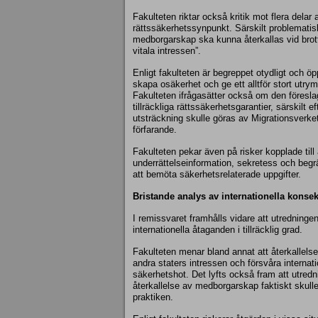
Fakulteten riktar också kritik mot flera delar
rättssäkerhetssynpunkt. Särskilt problematis
medborgarskap ska kunna återkallas vid brott
vitala intressen”.
Enligt fakulteten är begreppet otydligt och öppe
skapa osäkerhet och ge ett alltför stort utr
Fakulteten ifrågasätter också om den föresl
tillräckliga rättssäkerhetsgarantier, särskilt
utsträckning skulle göras av Migrationsverket
förfarande.
Fakulteten pekar även på risker kopplade til
underrättelseinformation, sekretess och begr
att bemöta säkerhetsrelaterade uppgifter.
Bristande analys av internationella konse
I remissvaret framhålls vidare att utredningen
internationella åtaganden i tillräcklig grad.
Fakulteten menar bland annat att återkallel
andra staters intressen och försvåra internat
säkerhetshot. Det lyfts också fram att utredni
återkallelse av medborgarskap faktiskt skull
praktiken.