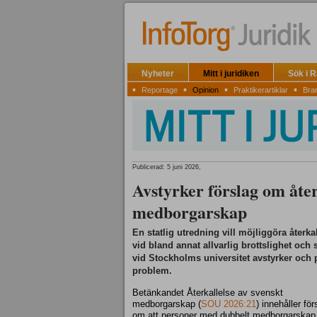
Nyheter
Mitt i juridiken
Sök i 
▪
▪
▪
▪
Reportage
Opinion
Praktikerartiklar
Bra
Publicerad: 5 juni 2026,
Avstyrker förslag om åter
medborgarskap
En statlig utredning vill möjliggöra åter
vid bland annat allvarlig brottslighet och 
vid Stockholms universitet avstyrker och 
problem.
Betänkandet Återkallelse av svenskt
medborgarskap (
SOU 2026:21
) innehåller för
om att personer med dubbelt medborgarskap 