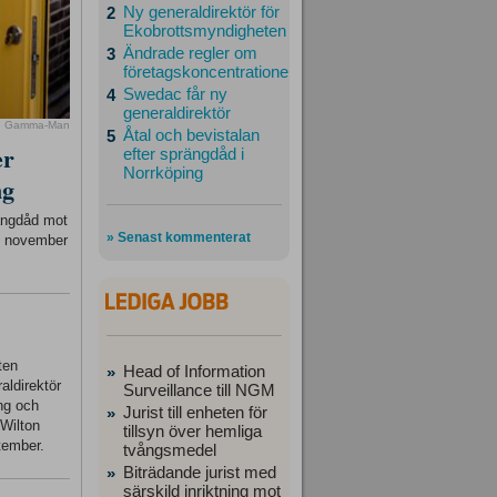
Ny generaldirektör för
2
Ekobrottsmyndigheten
Ändrade regler om
3
företagskoncentrationer
Swedac får ny
4
generaldirektör
o Gamma-Man
Åtal och bevistalan
5
er
efter sprängdåd i
Norrköping
ng
rängdåd mot
» Senast kommenterat
23 november
ten
Head of Information
»
aldirektör
Surveillance till NGM
ing och
Jurist till enheten för
»
 Wilton
tillsyn över hemliga
tember.
tvångsmedel
Biträdande jurist med
»
särskild inriktning mot