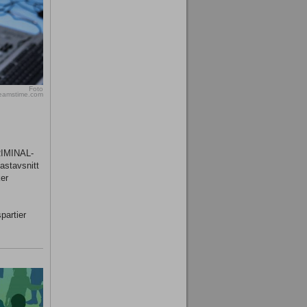
Foto
reamstime.com
KRIMINAL-
astavsnitt
er
partier