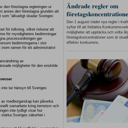
Ändrade regler om
 av den föreslagna regleringen ur
kt anses den föreslagna grunden att
företagskoncentration
 som ”allvarligt skadar Sveriges
Den 1 augusti träder nya regler i kra
syftar till att förbättra Konkurrensver
t för tolkning, vilket riskerar att
möjligheter att upptäcka och vidta åt
ymme för myndigheters bedömningar.
företagskoncentrationer som är skadl
agna processordningen ger
effektiv konkurrens.
 eftersom bedömningarna i stor
 inom ramen för ett administrativt
l användning av
änsade möjligheter för den enskilde
kvenser
 inte tar hänsyn till Sveriges
se av medborgarskap kan påverka
ionellt samarbete kring terrorism och
ngen inte tydligt visar hur
e stärka Sveriges säkerhet i