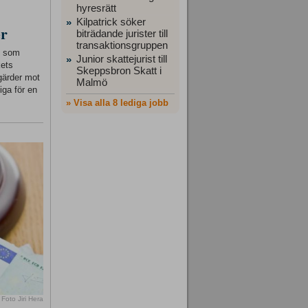
hyresrätt
Kilpatrick söker
»
er
biträdande jurister till
transaktionsgruppen
ft som
Junior skattejurist till
»
kets
Skeppsbron Skatt i
gärder mot
Malmö
iga för en
» Visa alla 8 lediga jobb
Foto Jiri Hera