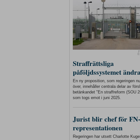
F
E
Straffrättsliga
påföljdssystemet ändr
En ny proposition, som regeringen n
över, innehåller centrala delar av förs
betänkandet "En straffreform (SOU 2
som togs emot i juni 2025.
Jurist blir chef för FN
representationen
Regeringen har utsett Charlotte Kugelb