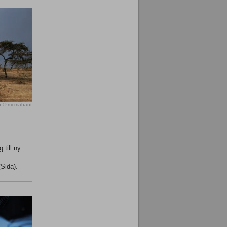
o © mcmahant
 till ny
(Sida).