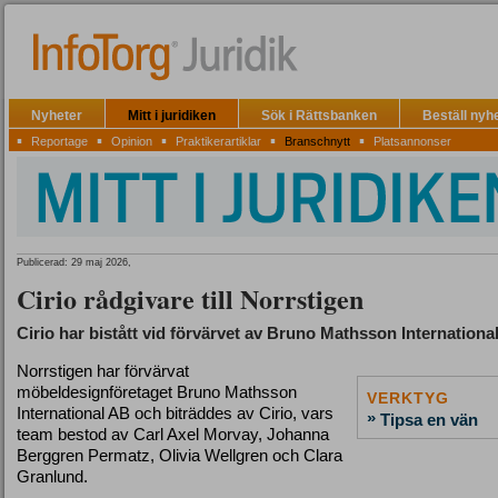
Nyheter
Mitt i juridiken
Sök i Rättsbanken
Beställ nyh
▪
▪
▪
▪
▪
Reportage
Opinion
Praktikerartiklar
Branschnytt
Platsannonser
Publicerad: 29 maj 2026,
Cirio rådgivare till Norrstigen
Cirio har bistått vid förvärvet av Bruno Mathsson International
Norrstigen har förvärvat
möbeldesignföretaget Bruno Mathsson
VERKTYG
International AB och biträddes av Cirio, vars
»
Tipsa en vän
team bestod av Carl Axel Morvay, Johanna
Berggren Permatz, Olivia Wellgren och Clara
Granlund.