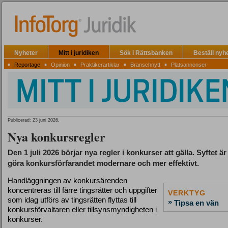
Nyheter
Mitt i juridiken
Sök i Rättsbanken
Beställ nyh
▪
▪
▪
▪
▪
Reportage
Opinion
Praktikerartiklar
Branschnytt
Platsannonser
Publicerad: 23 juni 2026,
Nya konkursregler
Den 1 juli 2026 börjar nya regler i konkurser att gälla. Syftet är 
göra konkursförfarandet modernare och mer effektivt.
Handläggningen av konkursärenden
koncentreras till färre tingsrätter och uppgifter
VERKTYG
som idag utförs av tingsrätten flyttas till
»
Tipsa en vän
konkursförvaltaren eller tillsynsmyndigheten i
konkurser.