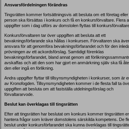
Ansvarsfördelningen förändras
Tingsrätten kommer fortsättningsvis att besluta om ett företag eller
person ska försättas i konkurs och få en konkursförvaltare. Flera 
uppgifter som i dag utförs av domstolen flyttas till konkursförvaltar
Konkursförvaltaren tar över uppgiften att besluta att ett
bevakningsförfarande ska hållas i konkursen. Förvaltaren ska äve
ansvara för att genomföra bevakningsförfarandet och för den inle
prövningen av ett ackordsförslag. Samtidigt förenklas
bevakningsförfarandet, bland annat genom att förlikningssammant
avskaffas och att den som har gjort en anmärkning själv ska få åte
den eller ingå en förlikning.
Andra uppgifter flyttar till tillsynsmyndigheten i konkurser, som är e
av Kronofogden. Tillsynsmyndigheten kommer i de flesta fall ta öv
uppgiften att besluta om att fastställa utdelningsförslag och
förvaltararvode.
Beslut kan överklagas till tingsrätten
Efter att tingsrätten har beslutat om konkurs kommer tingsrätten e
hantera frågor som kräver domstolens särskilda kompetens. De fl
beslut under konkursförfarandet ska kunna överklagas till tingsrätt