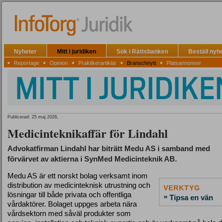
Nyheter
Mitt i juridiken
Sök i Rättsbanken
Beställ nyh
▪
▪
▪
▪
▪
Reportage
Opinion
Praktikerartiklar
Branschnytt
Platsannonser
Publicerad: 25 maj 2026,
Medicinteknikaffär för Lindahl
Advokatfirman Lindahl har biträtt Medu AS i samband med
förvärvet av aktierna i SynMed Medicinteknik AB.
Medu AS är ett norskt bolag verksamt inom
distribution av medicinteknisk utrustning och
VERKTYG
lösningar till både privata och offentliga
»
Tipsa en vän
vårdaktörer. Bolaget uppges arbeta nära
vårdsektorn med såväl produkter som