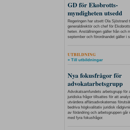
GD för Ekobrotts-
myndigheten utsedd
Regeringen har utsett Ola Sjöstrand ti
generaldirektör och chef för Ekobrot
heten. Anställningen gäller från och
september och förordnandet gäller i s
UTBILDNING
» Till utbildningar
Nya fokusfrågor för
advokatarbetsgrupp
Advokatsamfundets arbetsgrupp för a
juridiska frågor tillsattes för att anal
utvärdera affärsadvokaternas förutsät
bedriva högkvalitativ juridisk rådgivnin
av förändring och arbetsgruppen går 
med fyra fokusfrågor.