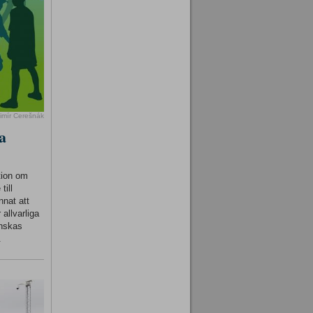
imír Cerešnák
a
tion om
till
nnat att
 allvarliga
inskas
.