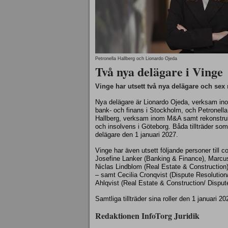
Petronella Hallberg och Lionardo Ojeda
Två nya delägare i Vinge
Vinge har utsett två nya delägare och sex
Nya delägare är Lionardo Ojeda, verksam in
bank- och finans i Stockholm, och Petronella
Hallberg, verksam inom M&A samt rekonstru
och insolvens i Göteborg. Båda tillträder som
delägare den 1 januari 2027.
Vinge har även utsett följande personer till 
Josefine Lanker (Banking & Finance), Marcu
Niclas Lindblom (Real Estate & Constructio
– samt Cecilia Cronqvist (Dispute Resolution
Ahlqvist (Real Estate & Construction/ Dispu
Samtliga tillträder sina roller den 1 januari 20
Redaktionen InfoTorg Juridik