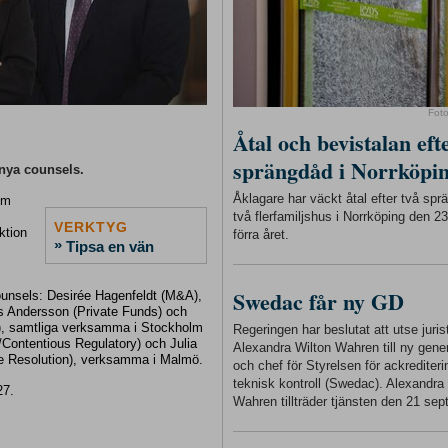
Fot
Åtal och bevistalan eft
sprängdåd i Norrköpi
 nya counsels.
Åklagare har väckt åtal efter två sp
om
två flerfamiljshus i Norrköping den 
VERKTYG
ktion
förra året.
»
Tipsa en vän
Swedac får ny GD
counsels: Desirée Hagenfeldt (M&A),
s Andersson (Private Funds) och
n), samtliga verksamma i Stockholm
Regeringen har beslutat att utse juris
/Contentious Regulatory) och Julia
Alexandra Wilton Wahren till ny gener
te Resolution), verksamma i Malmö.
och chef för Styrelsen för ackrediter
teknisk kontroll (Swedac). Alexandra
27.
Wahren tillträder tjänsten den 21 sep