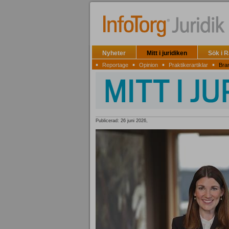
Nyheter
Mitt i juridiken
Sök i 
▪
▪
▪
▪
Reportage
Opinion
Praktikerartiklar
Bra
Publicerad: 26 juni 2026,