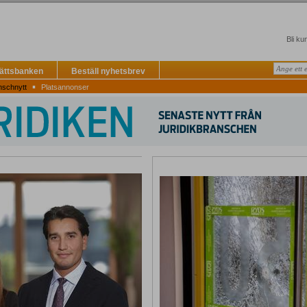
Bli ku
Rättsbanken
Beställ nyhetsbrev
▪
nschnytt
Platsannonser