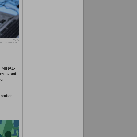
Foto
reamstime.com
KRIMINAL-
astavsnitt
er
partier