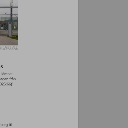
oto MICHAEL
RHARDSSON
as
u lämnat
lagen från
025:66)",
-
erg till