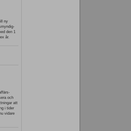
ll ny
tsmyndig-
 med den 1
ex år.
ffärs-
ysera och
tningar att
g i tider
nu vidare