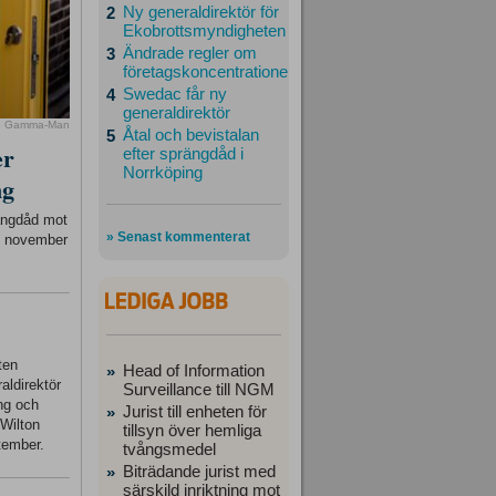
Ny generaldirektör för
2
Ekobrottsmyndigheten
Ändrade regler om
3
företagskoncentrationer
Swedac får ny
4
generaldirektör
o Gamma-Man
Åtal och bevistalan
5
er
efter sprängdåd i
Norrköping
ng
rängdåd mot
» Senast kommenterat
23 november
ten
Head of Information
»
aldirektör
Surveillance till NGM
ing och
Jurist till enheten för
»
 Wilton
tillsyn över hemliga
tember.
tvångsmedel
Biträdande jurist med
»
särskild inriktning mot