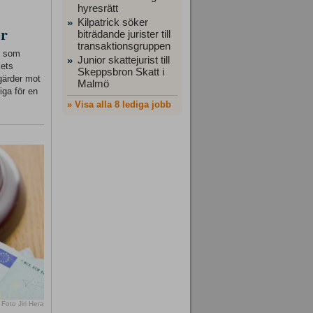
hyresrätt
Kilpatrick söker
»
er
biträdande jurister till
transaktionsgruppen
ft som
Junior skattejurist till
»
kets
Skeppsbron Skatt i
gärder mot
Malmö
iga för en
» Visa alla 8 lediga jobb
Foto Jiri Hera