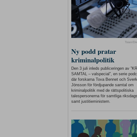
Tsian/D
Ny podd pratar
kriminalpolitik
Den 3 juli inleds publiceringen av ”
SAMTAL – valspecial”, en serie podc
där forskarna Tova Bennet och Sverk
Jönsson för fördjupande samtal om
kriminalpolitik med de rättspolitiska
talespersonerna för samtliga riksdags
samt justitieministern.