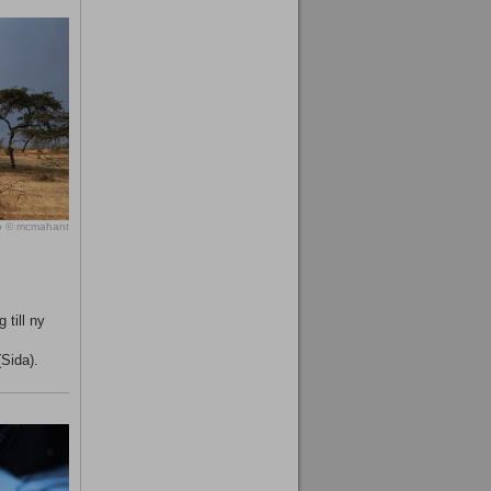
o © mcmahant
 till ny
(Sida).