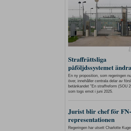
F
E
Straffrättsliga
påföljdssystemet ändr
En ny proposition, som regeringen n
över, innehåller centrala delar av förs
betänkandet "En straffreform (SOU 2
som togs emot i juni 2025.
Jurist blir chef för FN
representationen
Regeringen har utsett Charlotte Kugelb