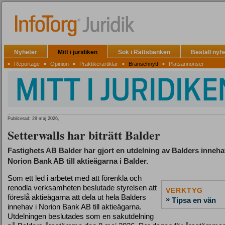
Nyheter
Mitt i juridiken
Sök i Rättsbanken
Beställ nyh
▪
▪
▪
▪
▪
Reportage
Opinion
Praktikerartiklar
Branschnytt
Platsannonser
Publicerad: 29 maj 2026,
Setterwalls har biträtt Balder
Fastighets AB Balder har gjort en utdelning av Balders inneha
Norion Bank AB till aktieägarna i Balder.
Som ett led i arbetet med att förenkla och
renodla verksamheten beslutade styrelsen att
VERKTYG
föreslå aktieägarna att dela ut hela Balders
»
Tipsa en vän
innehav i Norion Bank AB till aktieägarna.
Utdelningen beslutades som en sakutdelning