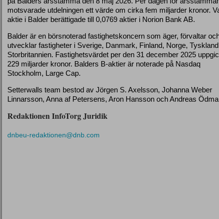
på Balders årsstämma den 8 maj 2026. Per dagen för årsstämma
motsvarade utdelningen ett värde om cirka fem miljarder kronor. V
aktie i Balder berättigade till 0,0769 aktier i Norion Bank AB.
Balder är en börsnoterad fastighetskoncern som äger, förvaltar oc
utvecklar fastigheter i Sverige, Danmark, Finland, Norge, Tysklan
Storbritannien. Fastighetsvärdet per den 31 december 2025 uppgick 
229 miljarder kronor. Balders B-aktier är noterade på Nasdaq
Stockholm, Large Cap.
Setterwalls team bestod av Jörgen S. Axelsson, Johanna Weber
Linnarsson, Anna af Petersens, Aron Hansson och Andreas Ödma
Redaktionen InfoTorg Juridik
dnbeu-redaktionen@dnb.com