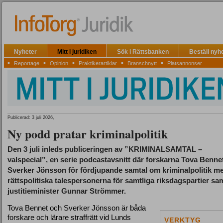
Nyheter
Mitt i juridiken
Sök i Rättsbanken
Beställ nyh
▪
▪
▪
▪
▪
Reportage
Opinion
Praktikerartiklar
Branschnytt
Platsannonser
Publicerad: 3 juli 2026,
Ny podd pratar kriminalpolitik
Den 3 juli inleds publiceringen av ”KRIMINALSAMTAL –
valspecial”, en serie podcastavsnitt där forskarna Tova Benne
Sverker Jönsson för fördjupande samtal om kriminalpolitik m
rättspolitiska talespersonerna för samtliga riksdagspartier sa
justitieminister Gunnar Strömmer.
Tova Bennet och Sverker Jönsson är båda
forskare och lärare straffrätt vid Lunds
VERKTYG