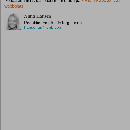
Podcasten finns där poddar finns och på
KRIMINALSAMTALs
webbplats
.
Anna Hansen
Redaktionen på InfoTorg Juridik
hansenan@dnb.com