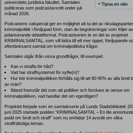
universitets juridiska fakultet. Samtalen
»
Tipsa en vän
publiceras som podcastavsnitt under juli
månad 2026.
Podcastens valspecial ger en möjlighet att ta del av riksdagspartie
kriminalpolitik i fördjupad form, utan de begränsningar som följer av
polariserande debattformat. Podcastserien är en del av projektet
KRIMINALSAMTAL, som vill bidra till ett mer öppet, fördjupande o
eftertänksamt samtal om kriminalpolitiska frågor.
Samtalen utgår ifrån vissa grundfrågor, till exempel:
Kan vi straffa för hårt?
Vad har straffsystemet för syfte(n)?
Hur bör kriminalpolitiken förhålla sig till att 80-90% av alla brott
av män?
Ibland framstår det som att politiker och forskare är oense om
kriminalpolitiken, vad handlar det om egentligen?
Projektet började som en samtalsserie på Lunds Stadsbibliotek 202
juni 2025 startade podden "KRIMINALSAMTAL – En lite annorlund
podd om brott och straff" som nu omfattar 14 avsnitt om olika
straffrättsliga teman.