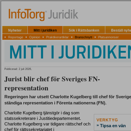
Nyheter
Mitt i juridiken
Sök i Rättsbanken
Beställ nyh
▪
▪
▪
▪
▪
Reportage
Opinion
Praktikerartiklar
Branschnytt
Platsannonser
Publicerad: 2 juli 2026,
Jurist blir chef för Sveriges FN-
representation
Regeringen har utsett Charlotte Kugelberg till chef för Sverig
ständiga representation i Förenta nationerna (FN).
Charlotte Kugelberg tjänstgör i dag som
statssekreterare i Justitiedepartementet.
VERKTYG
Charlotte Kugelberg var tidigare rättschef och
»
Tipsa en vän
chef för rättssekretariatet i