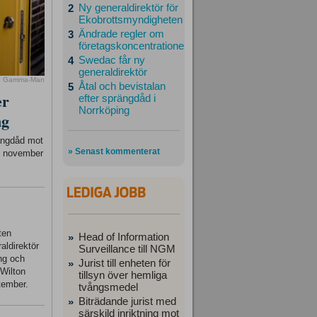
Ny generaldirektör för
2
Ekobrottsmyndigheten
Ändrade regler om
3
företagskoncentrationer
Swedac får ny
4
generaldirektör
o Gamma-Man
Åtal och bevistalan
5
er
efter sprängdåd i
Norrköping
ng
rängdåd mot
» Senast kommenterat
23 november
ten
Head of Information
»
aldirektör
Surveillance till NGM
ing och
Jurist till enheten för
»
 Wilton
tillsyn över hemliga
tember.
tvångsmedel
Biträdande jurist med
»
särskild inriktning mot