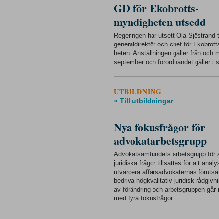
GD för Ekobrotts-
myndigheten utsedd
Regeringen har utsett Ola Sjöstrand ti
generaldirektör och chef för Ekobrot
heten. Anställningen gäller från och
september och förordnandet gäller i s
UTBILDNING
» Till utbildningar
Nya fokusfrågor för
advokatarbetsgrupp
Advokatsamfundets arbetsgrupp för a
juridiska frågor tillsattes för att anal
utvärdera affärsadvokaternas förutsät
bedriva högkvalitativ juridisk rådgivnin
av förändring och arbetsgruppen går 
med fyra fokusfrågor.