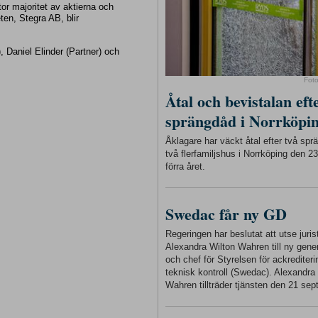
or majoritet av aktierna och
ten, Stegra AB, blir
 Daniel Elinder (Partner) och
Fot
Åtal och bevistalan eft
sprängdåd i Norrköpi
Åklagare har väckt åtal efter två sp
två flerfamiljshus i Norrköping den 
förra året.
Swedac får ny GD
Regeringen har beslutat att utse juris
Alexandra Wilton Wahren till ny gener
och chef för Styrelsen för ackrediter
teknisk kontroll (Swedac). Alexandra
Wahren tillträder tjänsten den 21 sep