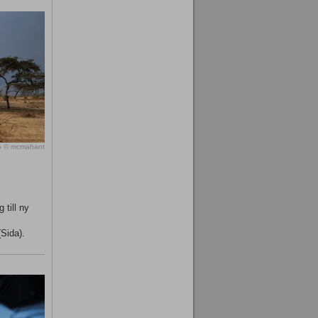
o © mcmahant
 till ny
(Sida).