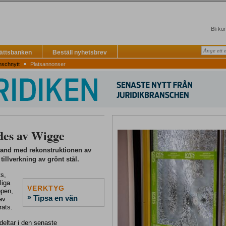
Bli ku
Rättsbanken
Beställ nyhetsbrev
▪
nschnytt
Platsannonser
des av Wigge
band med rekonstruktionen av
llverkning av grönt stål.
ts,
liga
VERKTYG
ppen,
»
Tipsa en vän
av
rats.
eltar i den senaste