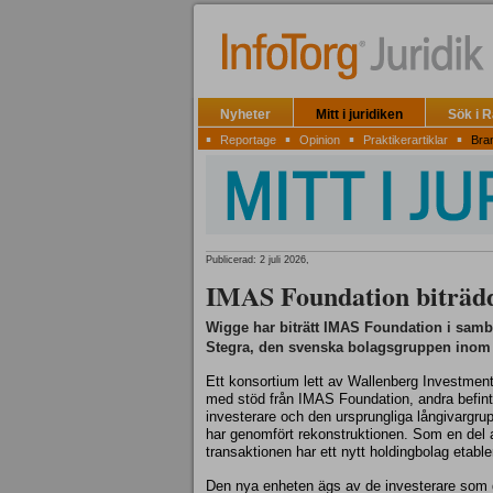
Nyheter
Mitt i juridiken
Sök i 
▪
▪
▪
▪
Reportage
Opinion
Praktikerartiklar
Bra
Publicerad: 2 juli 2026,
IMAS Foundation biträd
Wigge har biträtt IMAS Foundation i sam
Stegra, den svenska bolagsgruppen inom ti
Ett konsortium lett av Wallenberg Investmen
med stöd från IMAS Foundation, andra befint
investerare och den ursprungliga långivargru
har genomfört rekonstruktionen. Som en del 
transaktionen har ett nytt holdingbolag etable
Den nya enheten ägs av de investerare som d