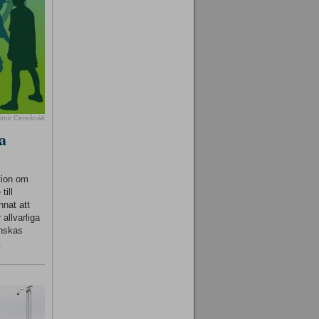
imír Cerešnák
a
tion om
till
nnat att
 allvarliga
inskas
.