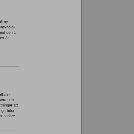
ll ny
tsmyndig-
 med den 1
ex år.
ffärs-
ysera och
tningar att
g i tider
nu vidare