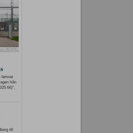
oto MICHAEL
RHARDSSON
as
u lämnat
lagen från
025:66)",
-
erg till