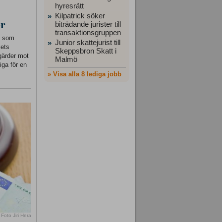
hyresrätt
Kilpatrick söker
»
er
biträdande jurister till
transaktionsgruppen
ft som
Junior skattejurist till
»
kets
Skeppsbron Skatt i
gärder mot
Malmö
iga för en
» Visa alla 8 lediga jobb
Foto Jiri Hera