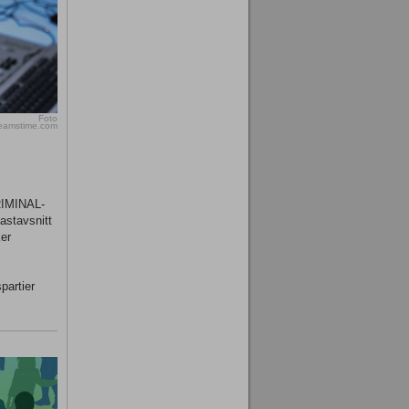
Foto
reamstime.com
KRIMINAL-
astavsnitt
er
partier