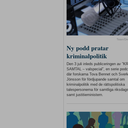
Tsian/D
Ny podd pratar
kriminalpolitik
Den 3 juli inleds publiceringen av ”
SAMTAL – valspecial”, en serie podc
där forskarna Tova Bennet och Sverk
Jönsson för fördjupande samtal om
kriminalpolitik med de rättspolitiska
talespersonerna för samtliga riksdags
samt justitieministern.