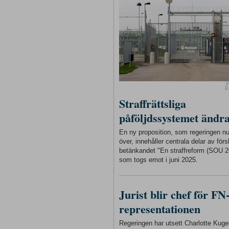
F
E
Straffrättsliga
påföljdssystemet ändr
En ny proposition, som regeringen n
över, innehåller centrala delar av förs
betänkandet "En straffreform (SOU 2
som togs emot i juni 2025.
Jurist blir chef för FN
representationen
Regeringen har utsett Charlotte Kugelb